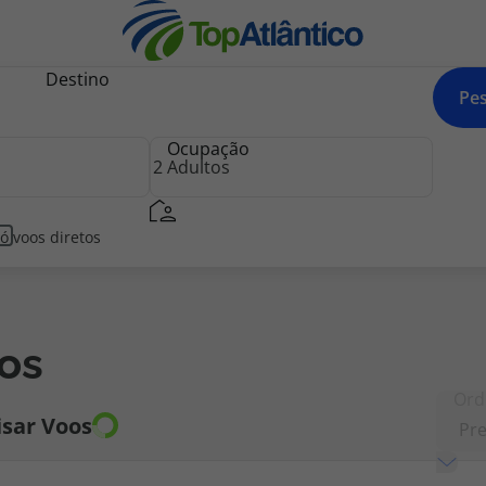
Destino
Pes
Ocupação
nhas
ó voos diretos
os
s
Ord
ncontrados
121
Voos
tas