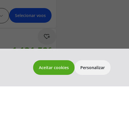
Selecionar voos
1 131,52
topatlantico@topatlantico.com
565,76€
por passageiro
Aceitar cookies
Personalizar
Selecionar voos
1 136,78
568,39€
por passageiro