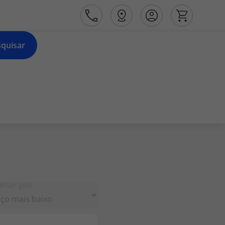
quisar
Área de Cliente
Agências
Contactos
enar por
Apoio ao cliente em Portugal
218 925 471
Apoio ao cliente no Estrangeiro