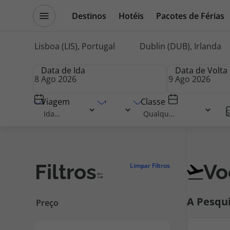
Destinos
Hotéis
Pacotes de Férias
Promoções
Blog TopViagens
Origem
Destino
Pesquisar
Origem
por
Data de Ida
Data de Volta
Voos
Destinos
Escapadi
Viagem
Companhia Aérea
Classe
S
Voos
Cruzeiros
Filtros
Vo
Limpar Filtros
Hotéis
Promoçõe
Foram e
Voos + Hotel
Especialis