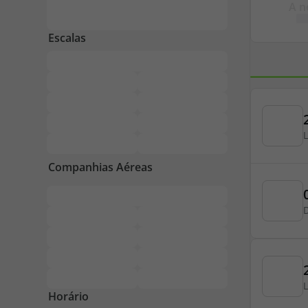
A n
Pacotes de Férias
Cheque V
Disneyland ® Paris
Blog TopV
Horário