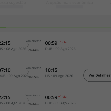
ossa sugestão
A opção mais económica
iagem
iagens
Ver Detalhes