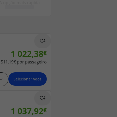
A opção mais rápida
218 925 471
A sua agência de viagens Top Atlântico tem a preocupação de
estar sempre mais perto de si, para maior comodidade e total
facilidade na marcação das suas viagens, tem ainda ao seu
dispor o nosso call center a funcionar todos os dias úteis das
10:00 às 20:00 e Sábado das 10:00 às 14:00.
1 022,38
511,19€
por passageiro
Selecionar voos
1 037,92