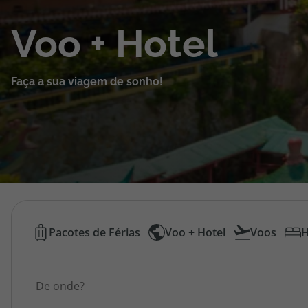
Cruzeiros
Voo + Hotel
Promoções
Faça a sua viagem de sonho!
Especialistas
Cheque Viagem
Rede de Lojas
Blog TopViagens
Voos
Pacotes de Férias
Voo + Hotel
Voos
H
Low
Área de Cliente
Origem
Cost