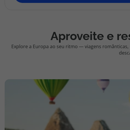
topatlantico@topatlantico.com
Aproveite e re
Explore a Europa ao seu ritmo — viagens românticas,
desc