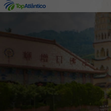
Voos Low Cost + Hotel
Destinos
Voos
Hotéis
Voos + Hotel
Pacotes de Férias
Disneyland ® Paris
Escapadinhas