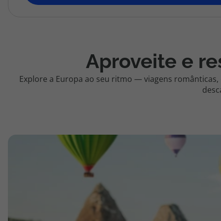
topatlantico@topatlantico.com
Aproveite e re
Explore a Europa ao seu ritmo — viagens românticas,
desc