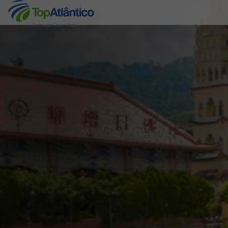
Voos Low Cost + Hotel
Destinos
Voos
Hotéis
Voos + Hotel
Pacotes de Férias
Disneyland ® Paris
Escapadinhas