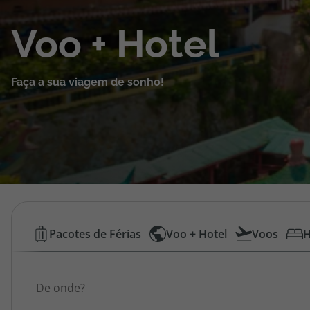
Cruzeiros
Voo + Hotel
Promoções
Faça a sua viagem de sonho!
Especialistas
Cheque Viagem
Rede de Lojas
Blog TopViagens
Voos
Pacotes de Férias
Voo + Hotel
Voos
H
Low
Área de Cliente
Origem
Cost