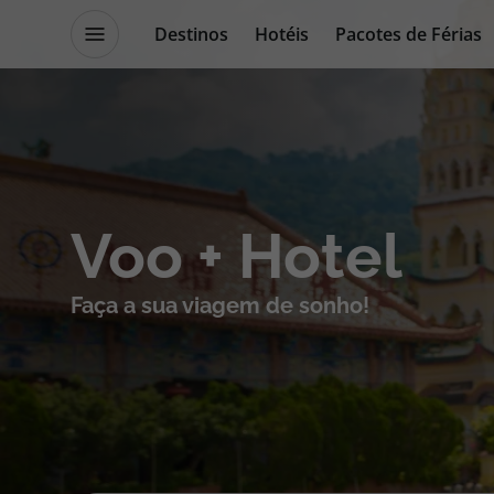
Destinos
Hotéis
Pacotes de Férias
Destinos
Escapadi
Voo + Hotel
Voos
Cruzeiros
Faça a sua viagem de sonho!
Hotéis
Promoçõe
Voos + Hotel
Especialis