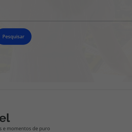
218 925 471
A sua agência de viagens Top Atlântico tem a preocupação de
estar sempre mais perto de si, para maior comodidade e total
facilidade na marcação das suas viagens, tem ainda ao seu
dispor o nosso call center a funcionar todos os dias úteis das
Pesquisar
10:00 às 20:00 e Sábado das 10:00 às 14:00.
el
tes e momentos de puro