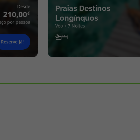
Desde
Praias Destinos
210,00
Longínquos
eço por pessoa
Voo + 7 Noites
Reserve Já!