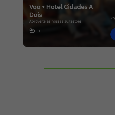
Voo + Hotel Cidades A
Dois
Pr
Aproveite as nossas sugestões