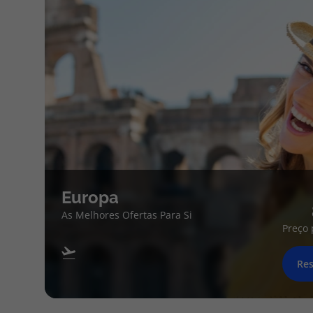
Europa
As Melhores Ofertas Para Si
Preço 
Res