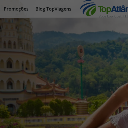
Promoções
Blog TopViagens
Voos Low Cost + H
nhas
s
tas