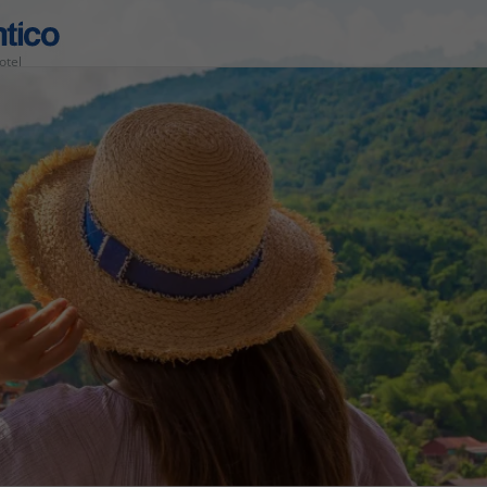
otel
Área de Cliente
Agências
Contactos
Apoio ao cliente em Portugal
218 925 471
Apoio ao cliente no Estrangeiro