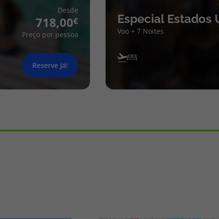
Desde
Especial Estados 
718,00
Voo + 7 Noites
Preço por pessoa
Reserve Já!