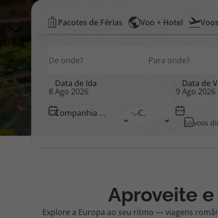
Voos
Pacotes de Férias
Voo + Hotel
Voo
Pacotes de Férias
Cheque V
Low
Origem
Destino
Origem
Cost
Disneyland ® Paris
Blog TopV
+
Data de Ida
Data de V
Hotel
Companhia Aérea
Classe
Só voos di
|
Top
Atlântico
Aproveite e
Explore a Europa ao seu ritmo — viagens român