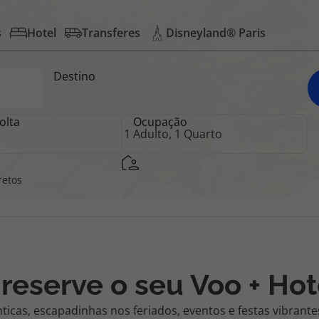
s
Hotel
Transferes
Disneyland® Paris
iagem
Destino
iagens
olta
Ocupação
retos
 reserve o seu Voo + Hot
ticas, escapadinhas nos feriados, eventos e festas vibran