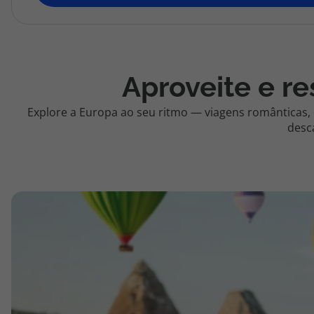
topatlantico@topatlantico.com
Aproveite e re
Explore a Europa ao seu ritmo — viagens românticas,
desc