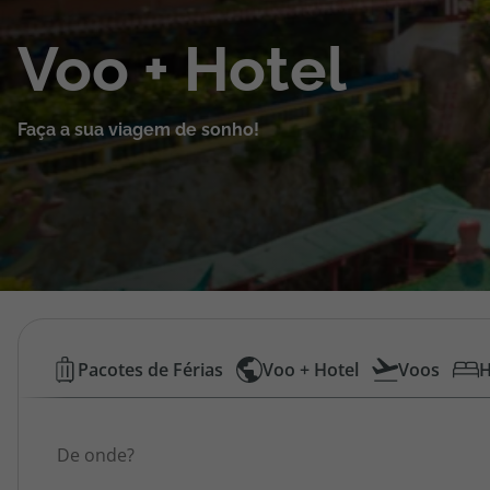
Cruzeiros
Voo + Hotel
Promoções
Faça a sua viagem de sonho!
Especialistas
Cheque Viagem
Rede de Lojas
Blog TopViagens
Voos
Pacotes de Férias
Voo + Hotel
Voos
H
Low
Área de Cliente
Origem
Cost