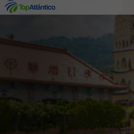
Voos Low Cost + Hotel
Destinos
Voos
Hotéis
Voos + Hotel
Pacotes de Férias
Disneyland ® Paris
Escapadinhas