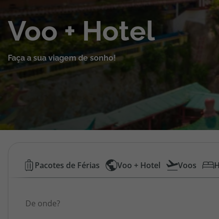
Cruzeiros
Voo + Hotel
Promoções
Faça a sua viagem de sonho!
Especialistas
Cheque Viagem
Rede de Lojas
Blog TopViagens
Voos
Pacotes de Férias
Voo + Hotel
Voos
H
Low
Área de Cliente
Origem
Cost