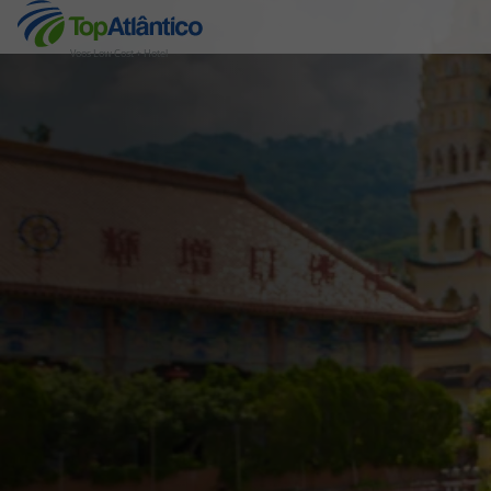
Voos Low Cost + Hotel
Destinos
Voos
Hotéis
Voos + Hotel
Pacotes de Férias
Disneyland ® Paris
Escapadinhas