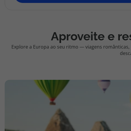
topatlantico@topatlantico.com
Aproveite e re
Explore a Europa ao seu ritmo — viagens românticas,
desc