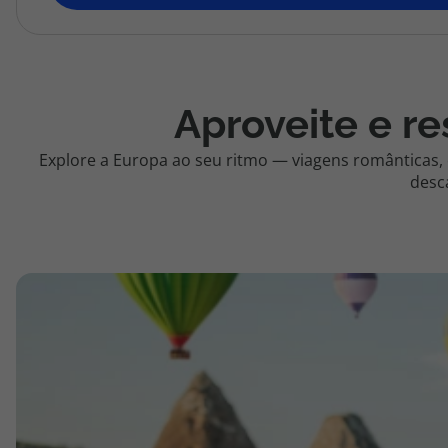
topatlantico@topatlantico.com
Aproveite e re
Explore a Europa ao seu ritmo — viagens românticas,
desc