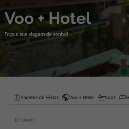
Cruzeiros
Voo + Hotel
Promoções
Faça a sua viagem de sonho!
Especialistas
Cheque Viagem
Rede de Lojas
Blog TopViagens
Voos
Pacotes de Férias
Voo + Hotel
Voos
H
Low
Área de Cliente
Origem
Cost