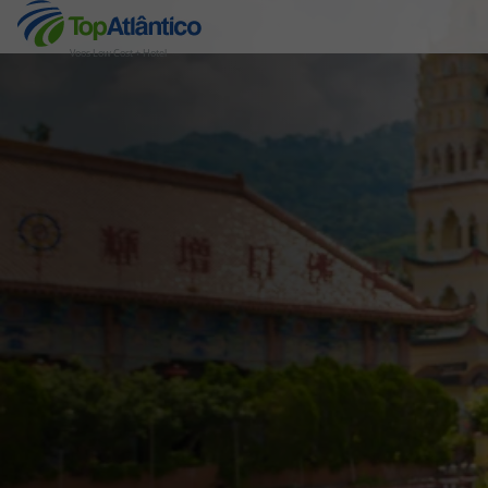
Voos Low Cost + Hotel
Destinos
Voos
Hotéis
Voos + Hotel
Pacotes de Férias
Disneyland ® Paris
Escapadinhas