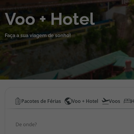
Cruzeiros
Voo + Hotel
Promoções
Faça a sua viagem de sonho!
Especialistas
Cheque Viagem
Rede de Lojas
Blog TopViagens
Voos
Pacotes de Férias
Voo + Hotel
Voos
H
Low
Área de Cliente
Origem
Cost