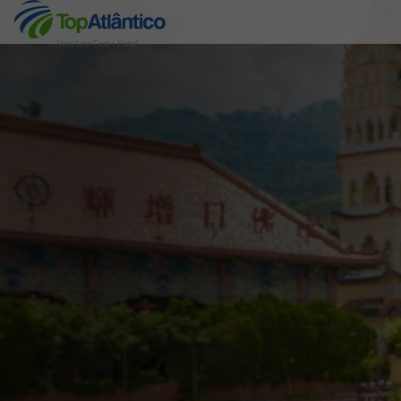
Voos Low Cost + Hotel
Destinos
Voos
Hotéis
Voos + Hotel
Pacotes de Férias
Disneyland ® Paris
Escapadinhas