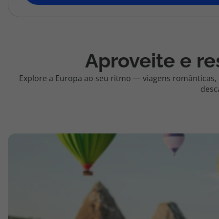
topatlantico@topatlantico.com
Aproveite e re
Explore a Europa ao seu ritmo — viagens românticas,
desc