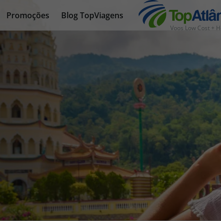
Promoções
Blog TopViagens
Voos Low Cost + H
nhas
s
tas