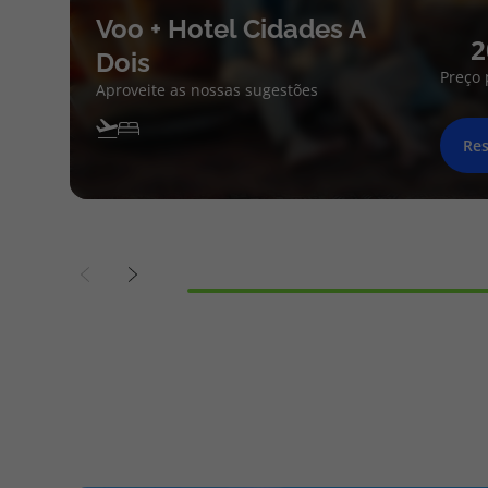
Voo + Hotel Cidades A
2
Dois
Preço 
Aproveite as nossas sugestões
Res