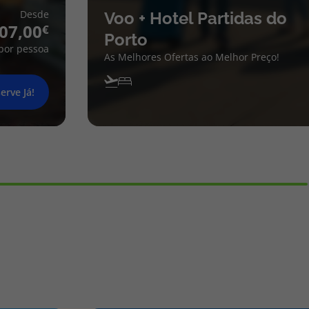
Desde
Voo + Hotel Partidas do
07,00
Porto
por pessoa
As Melhores Ofertas ao Melhor Preço!
erve Já!