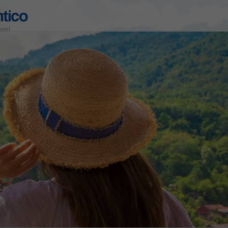
otel
Área de Cliente
Agências
Contactos
Apoio ao cliente em Portugal
218 925 471
Apoio ao cliente no Estrangeiro