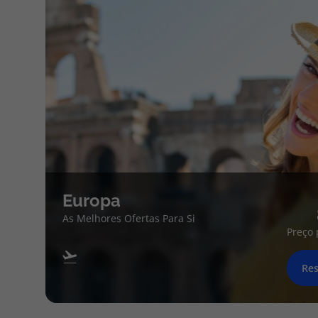
Europa
As Melhores Ofertas Para Si
Preço 
Res