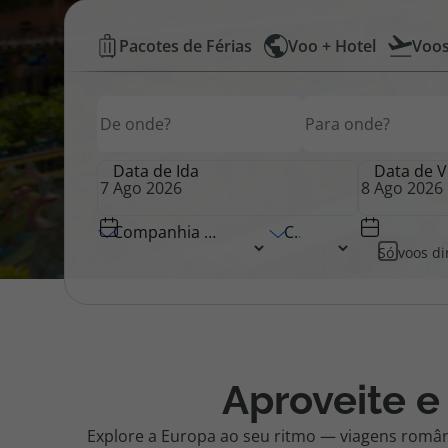
Voos
Pacotes de Férias
Voo + Hotel
Voo
Pacotes de Férias
Cheque V
Low
Origem
Destino
Origem
Cost
Disneyland ® Paris
Blog TopV
+
Data de Ida
Data de V
Hotel
Companhia Aérea
Classe
Só voos di
|
Top
Atlântico
Aproveite e
Explore a Europa ao seu ritmo — viagens român