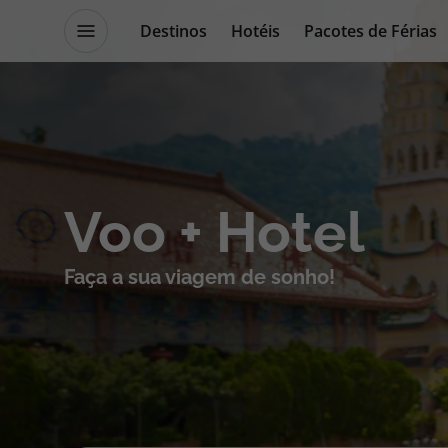
Destinos
Hotéis
Pacotes de Férias
Destinos
Escapadi
Voo + Hotel
Voos
Cruzeiros
Faça a sua viagem de sonho!
Hotéis
Promoçõe
Voos + Hotel
Especialis