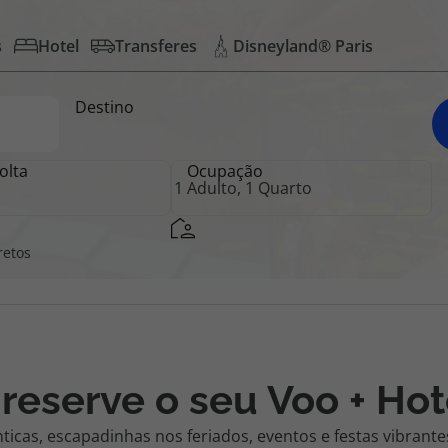
s
Hotel
Transferes
Disneyland® Paris
iagem
Destino
iagens
olta
Ocupação
retos
 reserve o seu Voo + Hot
ticas, escapadinhas nos feriados, eventos e festas vibran