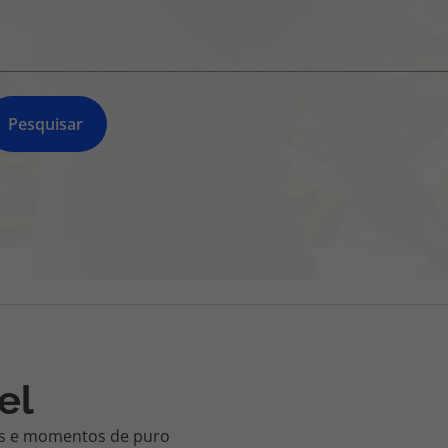
218 925 471
A sua agência de viagens Top Atlântico tem a preocupação de
estar sempre mais perto de si, para maior comodidade e total
facilidade na marcação das suas viagens, tem ainda ao seu
dispor o nosso call center a funcionar todos os dias úteis das
Pesquisar
10:00 às 20:00 e Sábado das 10:00 às 14:00.
el
tes e momentos de puro