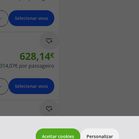
Selecionar voos
628,14
314,07€
por passageiro
Selecionar voos
628,14
topatlantico@topatlantico.com
314,07€
por passageiro
Aceitar cookies
Personalizar