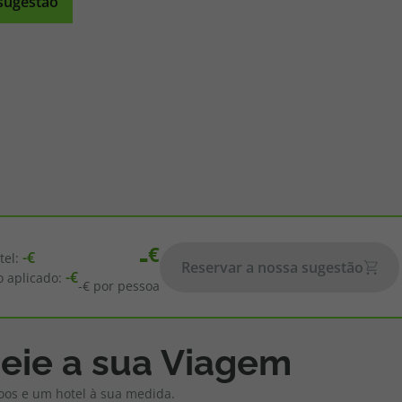
sugestão
iagem
iagens
-
-
tel:
Reservar a nossa sugestão
-
o aplicado:
-
€ por pessoa
eie a sua Viagem
oos e um hotel à sua medida.