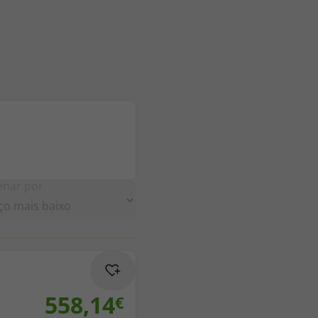
enar por
558,14