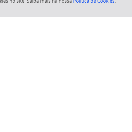
kies no site. Saiba mais na nossa
Política de Cookies
.
Ver Detalhes
Ver Detalhes