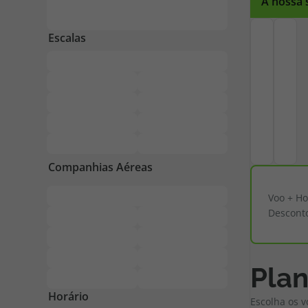
A nossa 
Pacotes de Férias
Cheque V
Disneyland ® Paris
Blog TopV
Voo + Ho
Descont
Plan
Horário
Escolha os v