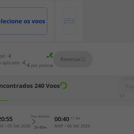
elecione os voos
-
-
tel:
Reservar
-
 aplicado:
-
por pessoa
Ord
ncontrados
240
Voos