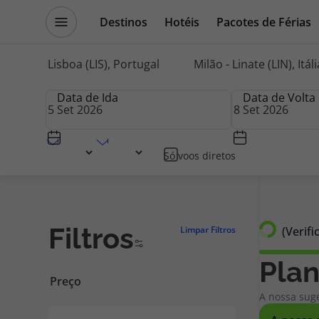
Destinos
Hotéis
Pacotes de Férias
Promoções
Blog TopViagens
Origem
Destino
Pesquisar
Origem
por
Data de Ida
Data de Volta
Voos
Destinos
Escapadi
Companhia Aérea
Classe
Só voos diretos
Voos
Cruzeiros
Filtros
(Verif
Limpar Filtros
Hotéis
Promoçõe
Plan
Voos + Hotel
Especialis
A nossa suge