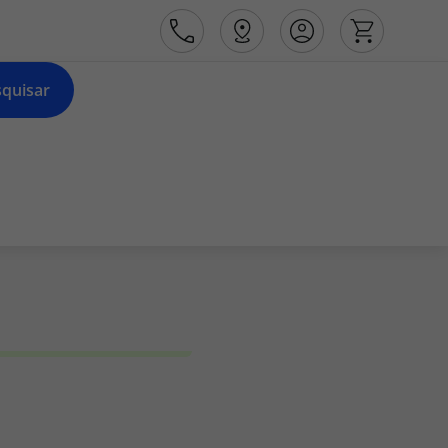
quisar
Área de Cliente
Agências
Contactos
Apoio ao cliente em Portugal
218 925 471
Apoio ao cliente no Estrangeiro