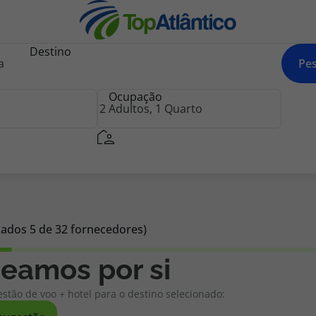
Destino
Pes
Ocupação
nhas
icados 5 de 32 fornecedores)
s
eamos por si
tas
stão de voo + hotel para o destino selecionado: