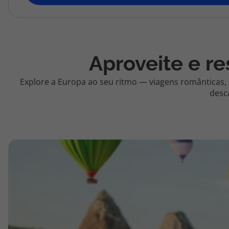
topatlantico@topatlantico.com
Aproveite e re
Explore a Europa ao seu ritmo — viagens românticas,
desc