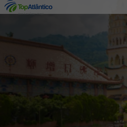
Voos Low Cost + Hotel
Destinos
Voos
Hotéis
Voos + Hotel
Pacotes de Férias
Disneyland ® Paris
Escapadinhas