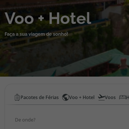
Cruzeiros
Voo + Hotel
Promoções
Faça a sua viagem de sonho!
Especialistas
Cheque Viagem
Rede de Lojas
Blog TopViagens
Voos
Pacotes de Férias
Voo + Hotel
Voos
H
Low
Área de Cliente
Origem
Cost