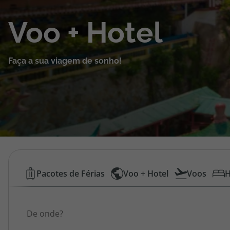
Cruzeiros
Voo + Hotel
Promoções
Faça a sua viagem de sonho!
Especialistas
Cheque Viagem
Rede de Lojas
Blog TopViagens
Voos
Pacotes de Férias
Voo + Hotel
Voos
H
Low
Área de Cliente
Origem
Cost