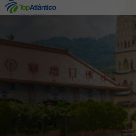
Voos Low Cost + Hotel
Destinos
Voos
Hotéis
Voos + Hotel
Pacotes de Férias
Disneyland ® Paris
Escapadinhas