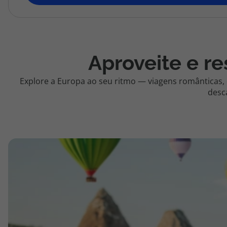
topatlantico@topatlantico.com
Aproveite e re
Explore a Europa ao seu ritmo — viagens românticas,
desc