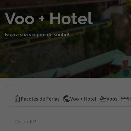
Cruzeiros
Voo + Hotel
Promoções
Faça a sua viagem de sonho!
Especialistas
Cheque Viagem
Rede de Lojas
Blog TopViagens
Voos
Pacotes de Férias
Voo + Hotel
Voos
H
Low
Área de Cliente
Origem
Cost