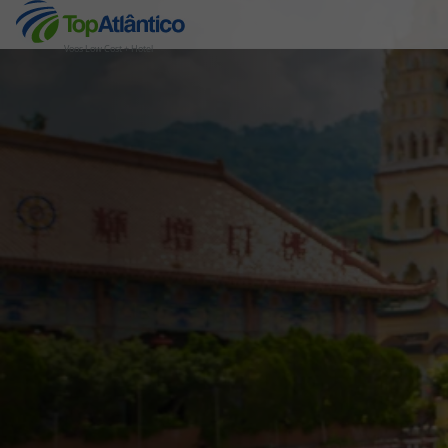
Voos Low Cost + Hotel
Destinos
Voos
Hotéis
Voos + Hotel
Pacotes de Férias
Disneyland ® Paris
Escapadinhas