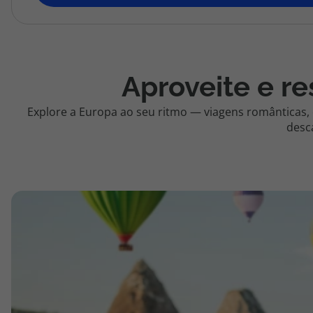
topatlantico@topatlantico.com
Aproveite e re
Explore a Europa ao seu ritmo — viagens românticas,
desc