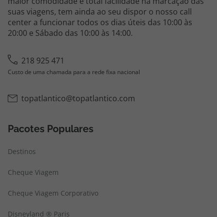
maior comodidade e total facilidade na marcação das
topatlantico@topatlantico.com
suas viagens, tem ainda ao seu dispor o nosso call
center a funcionar todos os dias úteis das 10:00 às
20:00 e Sábado das 10:00 às 14:00.
218 925 471
Custo de uma chamada para a rede fixa nacional
topatlantico@topatlantico.com
Pacotes Populares
Destinos
Cheque Viagem
Cheque Viagem Corporativo
Disneyland ® Paris