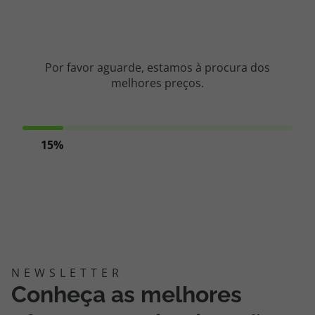
Cruzeiros
Promoções
Por favor aguarde, estamos à procura dos
melhores preços.
Especialistas
Cheque Viagem
15%
Rede de Lojas
Blog TopViagens
Área de Cliente
Conheça as melhores