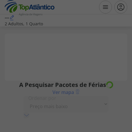
Agência de Viagens
---
2 Adultos, 1 Quarto
Destinos
Voos
Hotéis
Voos + Hotel
A Pesquisar
Pacotes de Férias
Ver mapa
Pacotes de Férias
Ordenar por
Disneyland ® Paris
Escapadinhas