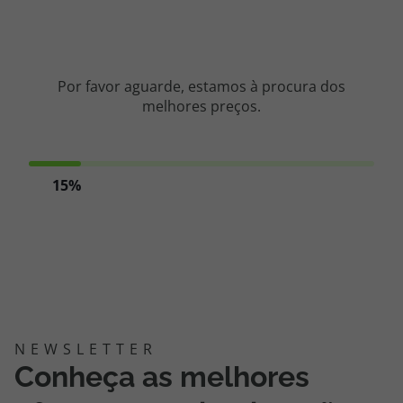
Cruzeiros
Promoções
Por favor aguarde, estamos à procura dos
melhores preços.
Especialistas
Cheque Viagem
15%
Rede de Lojas
Blog TopViagens
Área de Cliente
Conheça as melhores