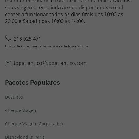
maior comodidade e total facilidade na marcação das
topatlantico@topatlantico.com
suas viagens, tem ainda ao seu dispor o nosso call
center a funcionar todos os dias úteis das 10:00 às
20:00 e Sábado das 10:00 às 14:00.
218 925 471
Custo de uma chamada para a rede fixa nacional
topatlantico@topatlantico.com
Pacotes Populares
Destinos
Cheque Viagem
Cheque Viagem Corporativo
Disneyland ® Paris