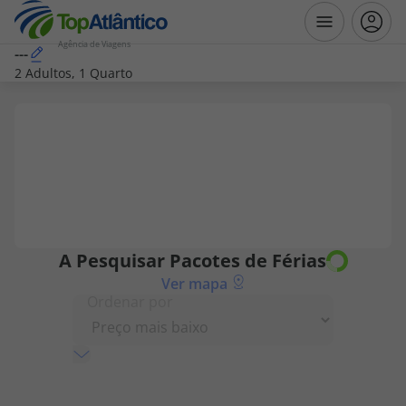
Agência de Viagens
---
2 Adultos, 1 Quarto
Destinos
Voos
Hotéis
Voos + Hotel
A Pesquisar
Pacotes de Férias
Ver mapa
Pacotes de Férias
Ordenar por
Disneyland ® Paris
Escapadinhas