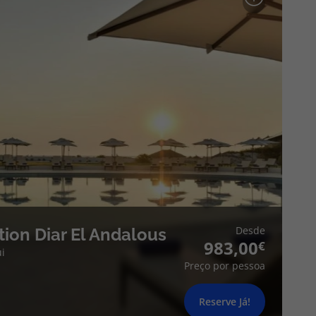
Desde
tion Diar El Andalous
983,00
i
Preço por pessoa
Reserve Já!