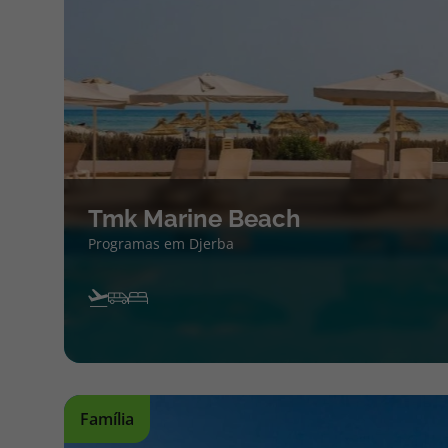
Tmk Marine Beach
Programas em Djerba
Família