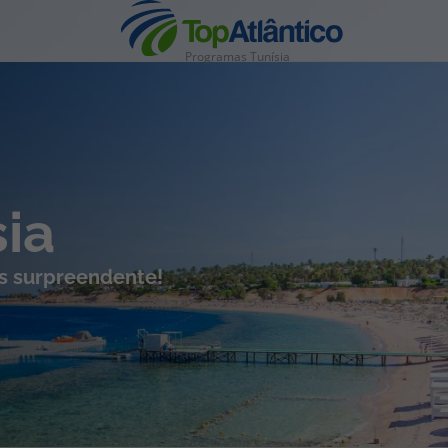
Programas Tunísia
nhas
sia
is surpreendente!
s
tas