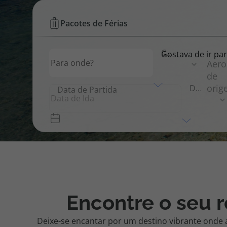
Férias
Pacotes de Férias
Pacotes de Férias
Cheque V
na
Com partida de...
Gostava de ir para...
Destino
Gostava de ir para
Tunísia
Disneyland ® Paris
Blog TopV
|
Duração da Viagem
Data de Partida
Top
Atlântico
Encontre o seu r
Deixe-se encantar por um destino vibrante onde