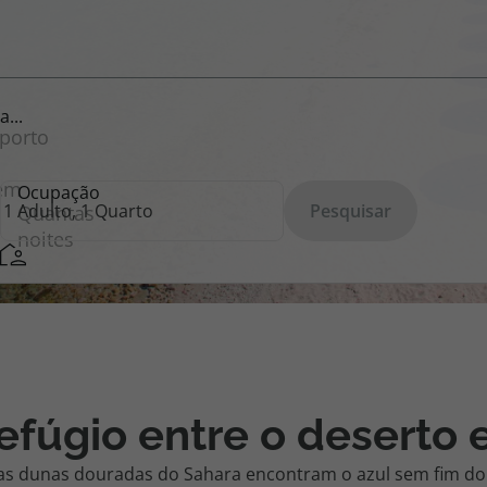
iagem
...
iagens
Ocupação
Pesquisar
efúgio entre o deserto 
 as dunas douradas do Sahara encontram o azul sem fim do 