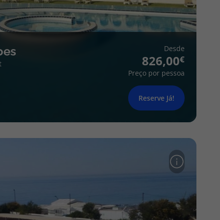
Desde
oes
826,00
t
Preço por pessoa
Reserve Já!