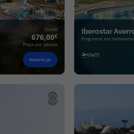
Desde
Iberostar Averr
676,00
Programas em Hammame
Preço por pessoa
Reserve Já!