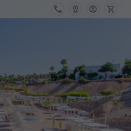
Área de Cliente
Agências
Contactos
Apoio ao cliente em Portugal
218 925 471
Apoio ao cliente no Estrangeiro