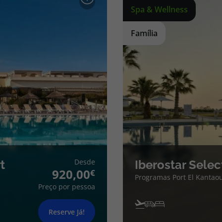
Spa & Wellness
Família
Desde
t
Iberostar Selec
920,00
Programas Port El Kantaou
Preço por pessoa
Reserve Já!