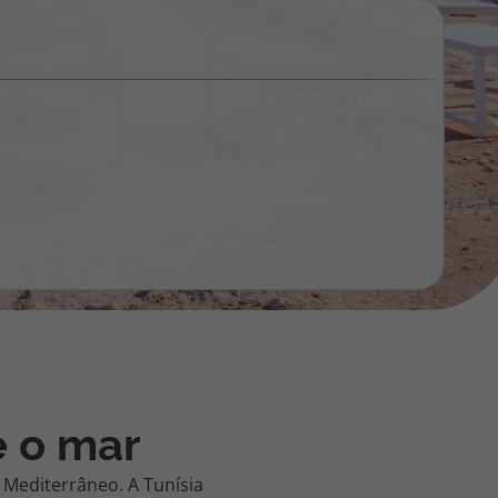
218 925 471
A sua agência de viagens Top Atlântico tem a preocupação de
estar sempre mais perto de si, para maior comodidade e total
facilidade na marcação das suas viagens, tem ainda ao seu
dispor o nosso call center a funcionar todos os dias úteis das
10:00 às 20:00 e Sábado das 10:00 às 14:00.
e o mar
Mediterrâneo. A Tunísia