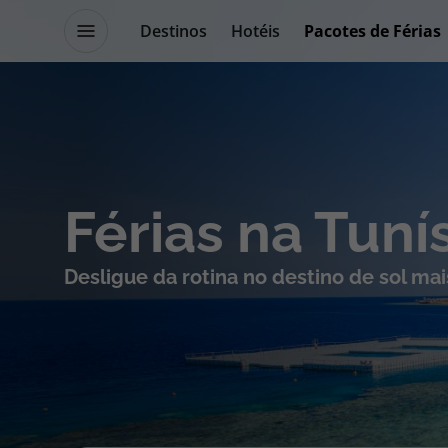
Destinos
Hotéis
Pacotes de Férias
Promoções
Blog TopViagens
Destinos
Escapadi
Férias na Tuní
Voos
Cruzeiros
Desligue da rotina no destino de sol ma
Hotéis
Promoçõe
Voos + Hotel
Especialis