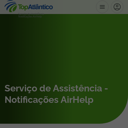
Serviço de Assistência -
Notificações AirHelp
Destinos
Voos
Hotéis
Voos + Hotel
Serviço de Assistência -
Pacotes de Férias
Notificações AirHelp
Disneyland ® Paris
Escapadinhas