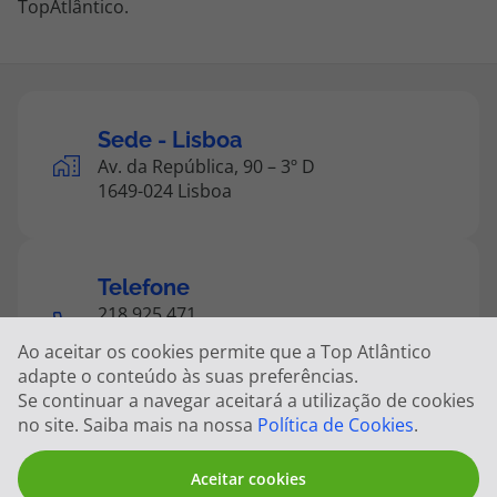
TopAtlântico.
topatlantico@topatlantico.com
Sede - Lisboa
Av. da República, 90 – 3º D
1649-024 Lisboa
Telefone
218 925 471
(Custo de uma chamada para a rede fixa
Ao aceitar os cookies permite que a Top Atlântico
nacional)
adapte o conteúdo às suas preferências.
Se continuar a navegar aceitará a utilização de cookies
no site. Saiba mais na nossa
Política de Cookies
.
Registo
Aceitar cookies
Top Atlântico, Viagens e Turismo S.A. –