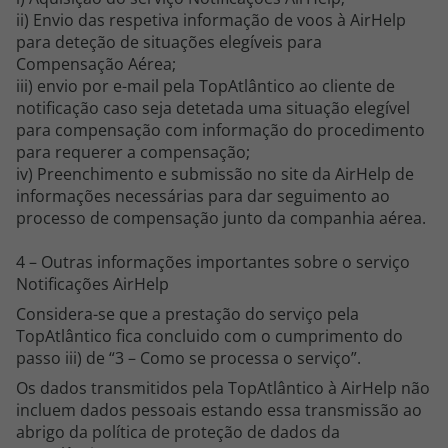
ii) Envio das respetiva informação de voos à AirHelp
Agências
para deteção de situações elegíveis para
Compensação Aérea;
iii) envio por e-mail pela TopAtlântico ao cliente de
Contactos
notificação caso seja detetada uma situação elegível
para compensação com informação do procedimento
Apoio ao cliente em Portugal
para requerer a compensação;
218 925 471
iv) Preenchimento e submissão no site da AirHelp de
Custo de uma chamada para a rede fixa nacional.
informações necessárias para dar seguimento ao
processo de compensação junto da companhia aérea.
Apoio ao cliente no Estrangeiro
218 925 471
4 – Outras informações importantes sobre o serviço
Custo de uma chamada para a rede fixa nacional.
Notificações AirHelp
Considera-se que a prestação do serviço pela
A sua agência de viagens Top Atlântico tem a preocupação de estar
sempre mais perto de si, para maior comodidade e total facilidade
TopAtlântico fica concluido com o cumprimento do
na marcação das suas viagens, tem ainda ao seu dispor o nosso call
passo iii) de “3 – Como se processa o serviço”.
center a funcionar todos os dias úteis das 10:00 às 20:00 e Sábado
Os dados transmitidos pela TopAtlântico à AirHelp não
das 10:00 às 14:00.
incluem dados pessoais estando essa transmissão ao
abrigo da política de proteção de dados da