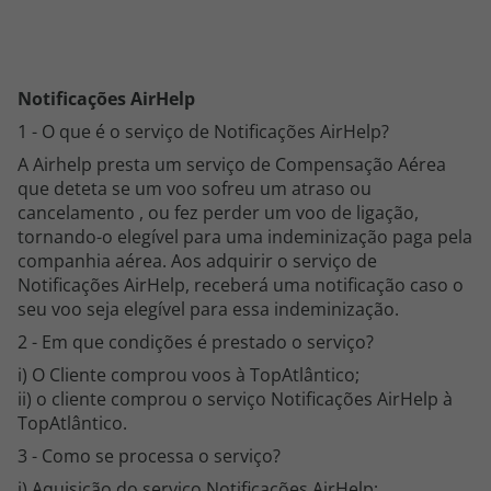
Cruzeiros
Promoções
Notificações AirHelp
1 - O que é o serviço de Notificações AirHelp?
Especialistas
A Airhelp presta um serviço de Compensação Aérea
que deteta se um voo sofreu um atraso ou
Cheque Viagem
cancelamento , ou fez perder um voo de ligação,
tornando-o elegível para uma indeminização paga pela
companhia aérea. Aos adquirir o serviço de
Rede de Lojas
Notificações AirHelp, receberá uma notificação caso o
seu voo seja elegível para essa indeminização.
Blog TopViagens
2 - Em que condições é prestado o serviço?
i) O Cliente comprou voos à TopAtlântico;
ii) o cliente comprou o serviço Notificações AirHelp à
TopAtlântico.
Área de Cliente
3 - Como se processa o serviço?
i) Aquisição do serviço Notificações AirHelp;