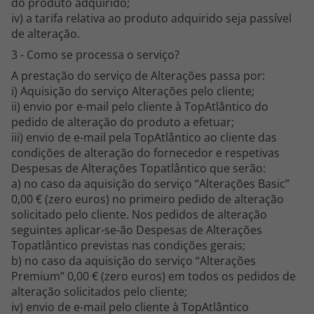
do produto adquirido;
Agências
iv) a tarifa relativa ao produto adquirido seja passível
de alteração.
3 - Como se processa o serviço?
Contactos
A prestação do serviço de Alterações passa por:
i) Aquisição do serviço Alterações pelo cliente;
Apoio ao cliente em Portugal
ii) envio por e-mail pelo cliente à TopAtlântico do
218 925 471
pedido de alteração do produto a efetuar;
Custo de uma chamada para a rede fixa nacional.
iii) envio de e-mail pela TopAtlântico ao cliente das
condições de alteração do fornecedor e respetivas
Apoio ao cliente no Estrangeiro
Despesas de Alterações Topatlântico que serão:
218 925 471
a) no caso da aquisição do serviço “Alterações Basic”
Custo de uma chamada para a rede fixa nacional.
0,00 € (zero euros) no primeiro pedido de alteração
solicitado pelo cliente. Nos pedidos de alteração
A sua agência de viagens Top Atlântico tem a preocupação de estar
seguintes aplicar-se-ão Despesas de Alterações
sempre mais perto de si, para maior comodidade e total facilidade
Topatlântico previstas nas condições gerais;
na marcação das suas viagens, tem ainda ao seu dispor o nosso call
center a funcionar todos os dias úteis das 10:00 às 20:00 e Sábado
b) no caso da aquisição do serviço “Alterações
das 10:00 às 14:00.
Premium” 0,00 € (zero euros) em todos os pedidos de
alteração solicitados pelo cliente;
iv) envio de e-mail pelo cliente à TopAtlântico