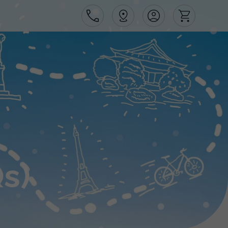
Área de Cliente
Agências
s)
Contactos
Apoio ao cliente em Portugal
218 925 471
Apoio ao cliente no Estrangeiro