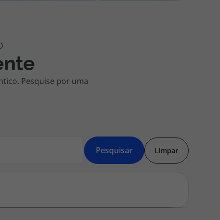
218 925 471
A sua agência de viagens Top Atlântico tem a preocupação de
estar sempre mais perto de si, para maior comodidade e total
facilidade na marcação das suas viagens, tem ainda ao seu
ente
dispor o nosso call center a funcionar todos os dias úteis das
10:00 às 20:00 e Sábado das 10:00 às 14:00.
ântico. Pesquise por uma
Pesquisar
Limpar