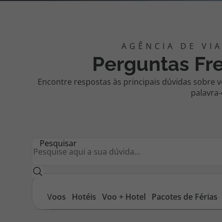
Pacotes de Férias
Cheque V
Perguntas Fre
Disneyland ® Paris
Blog TopV
Encontre respostas às principais dúvidas sobre vo
palavra-
Pesquisar
Voos
Hotéis
Voo + Hotel
Pacotes de Férias