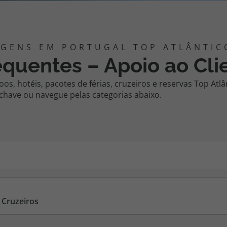
iagem
quentes – Apoio ao Cli
iagens
os, hotéis, pacotes de férias, cruzeiros e reservas Top Atl
chave ou navegue pelas categorias abaixo.
Cruzeiros