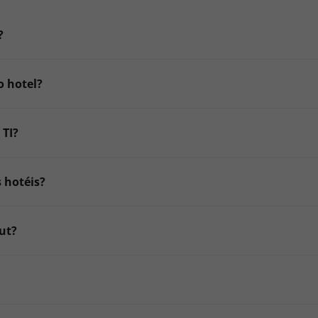
?
o hotel?
 TI?
 hotéis?
out?