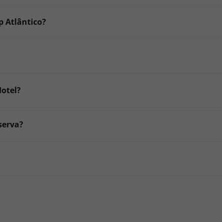
 Atlântico?
Hotel?
serva?