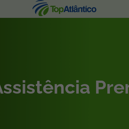
nhas
Assistência Pr
s
tas