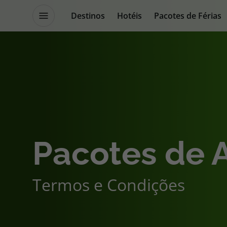
Destinos
Hotéis
Pacotes de Férias
Promoções
Blog TopViagens
Destinos
Escapadi
Voos
Cruzeiros
Pacotes de 
Hotéis
Promoçõe
Termos e Condições
Voos + Hotel
Especialis