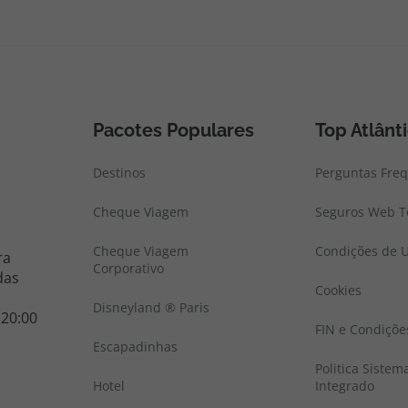
Pacotes Populares
Top Atlânt
Destinos
Perguntas Fre
Cheque Viagem
Seguros Web To
Cheque Viagem
Condições de U
ra
Corporativo
das
Cookies
Disneyland ® Paris
 20:00
FIN e Condiçõe
Escapadinhas
Politica Sistem
Hotel
Integrado