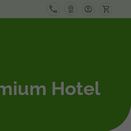
Área de Cliente
Agências
emium Hotel
Contactos
Apoio ao cliente em Portugal
218 925 471
Apoio ao cliente no Estrangeiro