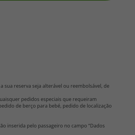
218 925 471
A sua agência de viagens Top Atlântico tem a preocupação de
estar sempre mais perto de si, para maior comodidade e total
facilidade na marcação das suas viagens, tem ainda ao seu
dispor o nosso call center a funcionar todos os dias úteis das
10:00 às 20:00 e Sábado das 10:00 às 14:00.
a sua reserva seja alterável ou reembolsável, de
quaisquer pedidos especiais que requeiram
 pedido de berço para bebé, pedido de localização
ção inserida pelo passageiro no campo “Dados