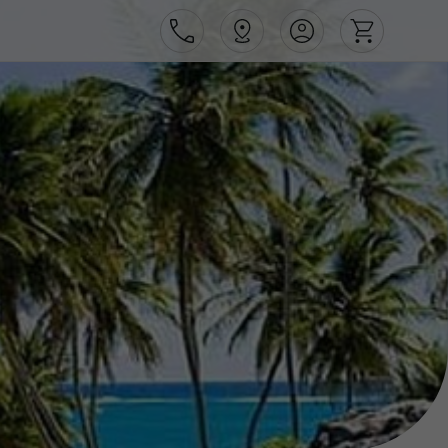
Área de Cliente
Agências
Contactos
Apoio ao cliente em Portugal
218 925 471
Apoio ao cliente no Estrangeiro