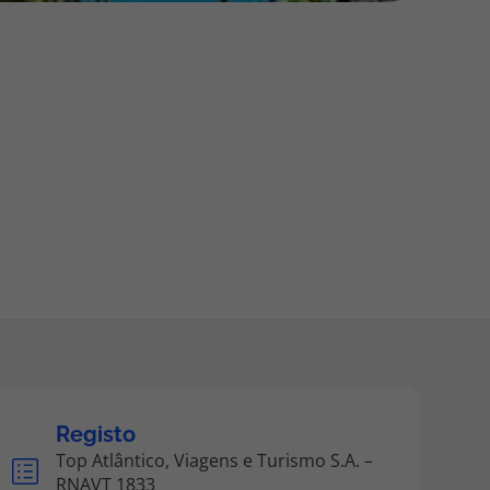
218 925 471
A sua agência de viagens Top Atlântico tem a preocupação de
estar sempre mais perto de si, para maior comodidade e total
facilidade na marcação das suas viagens, tem ainda ao seu
dispor o nosso call center a funcionar todos os dias úteis das
10:00 às 20:00 e Sábado das 10:00 às 14:00.
Registo
Top Atlântico, Viagens e Turismo S.A. –
RNAVT 1833