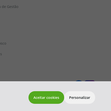
a de Gestão
osco
ns
 1833
topatlantico@topatlantico.com
Aceitar cookies
Personalizar