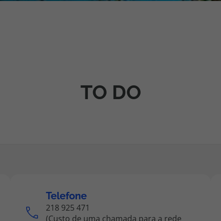
iagem
iagens
TO DO
Telefone
218 925 471
(Custo de uma chamada para a rede