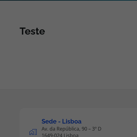
Pacotes de Férias
Cheque V
Teste
Disneyland ® Paris
Blog TopV
Sede - Lisboa
Av. da República, 90 – 3º D
1649-024 Lisboa