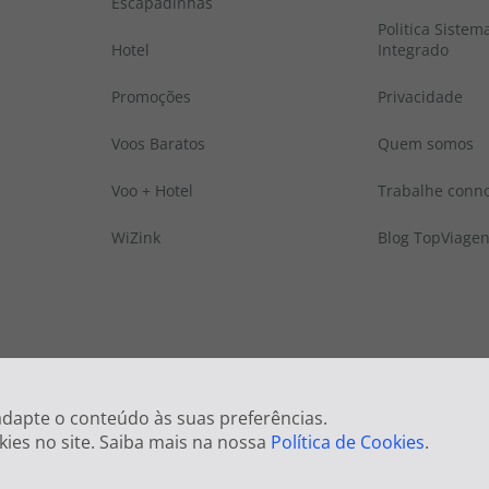
Escapadinhas
Politica Sistem
Hotel
Integrado
Promoções
Privacidade
Voos Baratos
Quem somos
Voo + Hotel
Trabalhe conn
WiZink
Blog TopViage
 © Todos os direitos reservados:
Top Atlântico, Viagens e Turismo S.A. – RNAVT
 adapte o conteúdo às suas preferências.
kies no site. Saiba mais na nossa
Política de Cookies
.