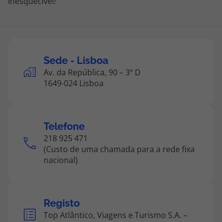
inesquecível!
Agências
Contactos
Sede - Lisboa
Apoio ao cliente em Portugal
Av. da República, 90 – 3º D
218 925 471
1649-024 Lisboa
Custo de uma chamada para a rede fixa nacional.
Apoio ao cliente no Estrangeiro
218 925 471
Telefone
218 925 471
Custo de uma chamada para a rede fixa nacional.
(Custo de uma chamada para a rede fixa
A sua agência de viagens Top Atlântico tem a preocupação de estar
nacional)
sempre mais perto de si, para maior comodidade e total facilidade
na marcação das suas viagens, tem ainda ao seu dispor o nosso call
center a funcionar todos os dias úteis das 10:00 às 20:00 e Sábado
das 10:00 às 14:00.
Registo
Top Atlântico, Viagens e Turismo S.A. –