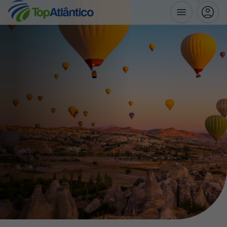
Destinos
Voos
Hotéis
Voos + Hotel
Pacotes de Férias
Disneyland ® Paris
Escapadinhas