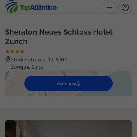
Sheraton Neues Schloss Hotel
Destinos
Zurich
Voos
Stockerstrasse, 17, 8002
Zurique, Suiça
Hotéis
Voos + Hotel
Ver mapa
Pacotes de Férias
Disneyland ® Paris
Escapadinhas