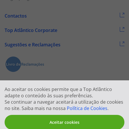
Contactos
Top Atlântico Corporate
Sugestões e Reclamações
Ao aceitar os cookies permite que a Top Atlântico
adapte o conteúdo às suas preferências.
Se continuar a navegar aceitará a utilização de cookies
2026 © Todos os direitos reservados:
Top Atlântico, Viagens e Turismo
no site. Saiba mais na nossa
Política de Cookies
.
S.A. – RNAVT 1833
Aceitar cookies