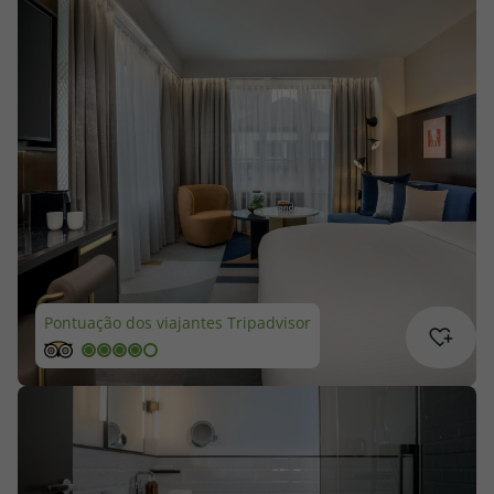
Cruzeiros
Promoções
Especialistas
Cheque Viagem
Rede de Lojas
Blog TopViagens
Pontuação dos viajantes Tripadvisor
Área de Cliente