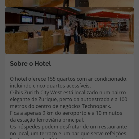
Agências
V
m
Contactos
fo
(
Apoio ao cliente em Portugal
218 925 471
Custo de uma chamada para a rede fixa nacional.
Sobre o Hotel
Apoio ao cliente no Estrangeiro
218 925 471
O hotel oferece 155 quartos com ar condicionado,
incluindo cinco quartos acessíveis.
Custo de uma chamada para a rede fixa nacional.
O ibis Zurich City West está localizado num bairro
A sua agência de viagens Top Atlântico tem a preocupação de estar
elegante de Zurique, perto da autoestrada e a 100
sempre mais perto de si, para maior comodidade e total facilidade
metros do centro de negócios Technopark.
na marcação das suas viagens, tem ainda ao seu dispor o nosso call
Fica a apenas 9 km do aeroporto e a 10 minutos
center a funcionar todos os dias úteis das 10:00 às 20:00 e Sábado
da estação ferroviária principal.
das 10:00 às 14:00.
Os hóspedes podem desfrutar de um restaurante
no local, um terraço e um bar que serve refeições