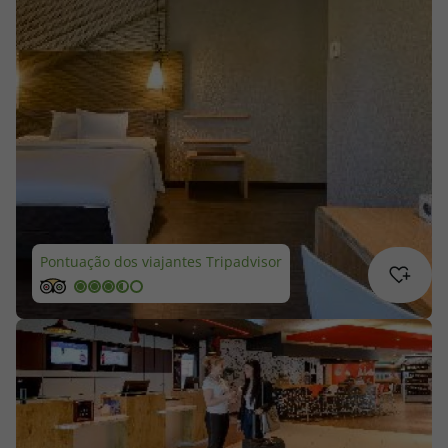
Cruzeiros
Promoções
Especialistas
Cheque Viagem
Rede de Lojas
Pontuação dos viajantes Tripadvisor
Blog TopViagens
Área de Cliente