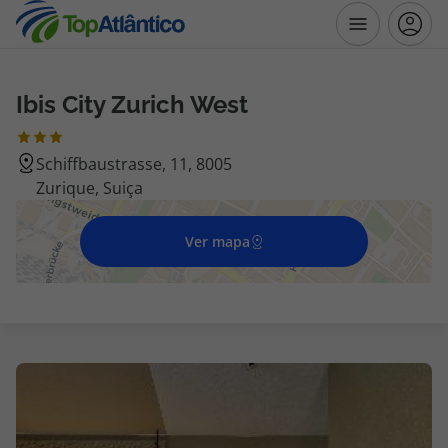
Ibis City Zurich West
Destinos
Schiffbaustrasse, 11, 8005
Voos
Zurique, Suiça
Hotéis
Ver mapa
Voos + Hotel
Pacotes de Férias
Disneyland ® Paris
Escapadinhas