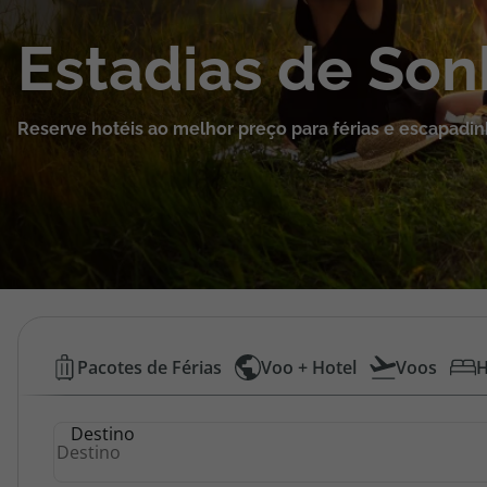
Cruzeiros
Estadias de So
Promoções
Reserve hotéis ao melhor preço para férias e escapadin
Especialistas
Cheque Viagem
Rede de Lojas
Blog TopViagens
Hotéis
Pacotes de Férias
Voo + Hotel
Voos
H
Baratos
Área de Cliente
Destino
|