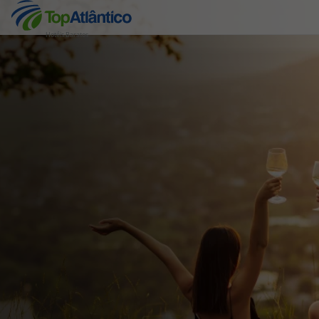
Hotéis Baratos
Destinos
Voos
Hotéis
Voos + Hotel
Pacotes de Férias
Disneyland ® Paris
Escapadinhas