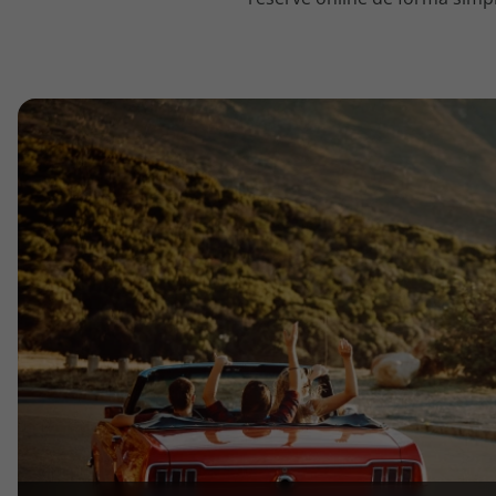
topatlantico@topatlantico.com