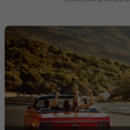
topatlantico@topatlantico.com