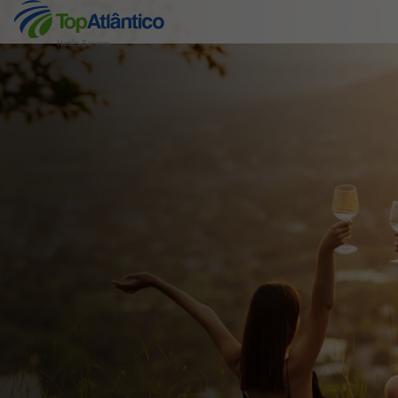
Hotéis Baratos
Destinos
Voos
Hotéis
Voos + Hotel
Pacotes de Férias
Disneyland ® Paris
Escapadinhas