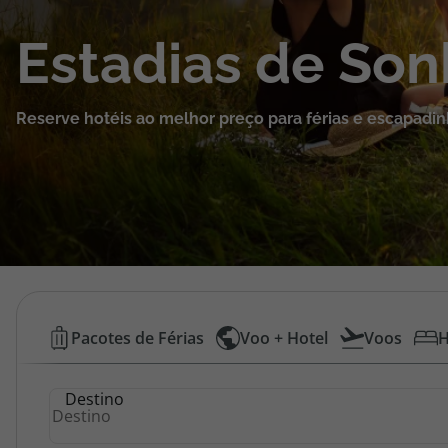
Cruzeiros
Estadias de So
Promoções
Reserve hotéis ao melhor preço para férias e escapadin
Especialistas
Cheque Viagem
Rede de Lojas
Blog TopViagens
Hotéis
Pacotes de Férias
Voo + Hotel
Voos
H
Baratos
Área de Cliente
Destino
|