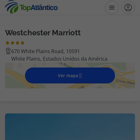
Westchester Marriott
Destinos
670 White Plains Road, 10591
Voos
White Plains, Estados Unidos da América
Hotéis
Ver mapa
Voos + Hotel
Pacotes de Férias
Disneyland ® Paris
Escapadinhas