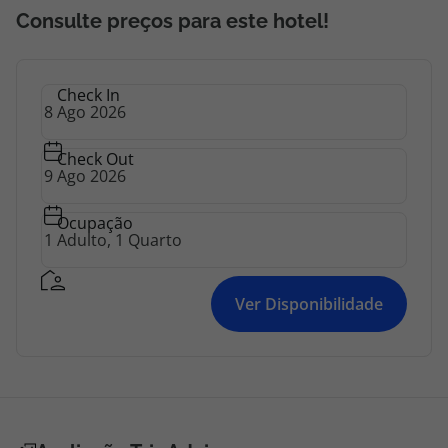
York Medical College - 5,6 km/3,5 mi Westchester
Consulte preços para este hotel!
County Center - 5,9 km/3,7 mi Union Church of
Pocantico Hills - 7,1 km/4,4 mi Os aeroportos mais
próximos são:White Plains, Nova York (HPN-
Check In
Westchester County) - 19,1 km/11,9 mi Aeroporto
Internacional John F.
Check Out
Ocupação
Ver Disponibilidade