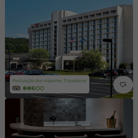
Cruzeiros
Promoções
Especialistas
Cheque Viagem
Rede de Lojas
Pontuação dos viajantes Tripadvisor
Blog TopViagens
Área de Cliente