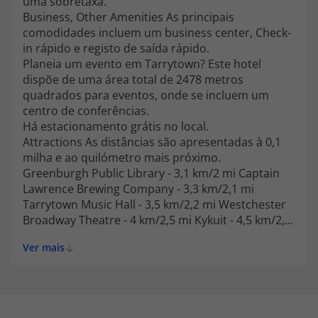
uma sobretaxa.
Business, Other Amenities As principais
comodidades incluem um business center, Check-
in rápido e registo de saída rápido.
Planeia um evento em Tarrytown? Este hotel
dispõe de uma área total de 2478 metros
quadrados para eventos, onde se incluem um
centro de conferências.
Há estacionamento grátis no local.
Attractions As distâncias são apresentadas à 0,1
milha e ao quilómetro mais próximo.
Greenburgh Public Library - 3,1 km/2 mi Captain
Lawrence Brewing Company - 3,3 km/2,1 mi
Tarrytown Music Hall - 3,5 km/2,2 mi Westchester
Broadway Theatre - 4 km/2,5 mi Kykuit - 4,5 km/2,8
mi Mansão Lyndhurst - 4,5 km/2,8 mi Rockefeller
Ver mais
State Park Preserve - 4,7 km/2,9 mi Washington
Irving's Sunnyside - 4,8 km/3 mi Irvington Town
Hall Theater - 5,3 km/3,3 mi Philipsburg Manor - 5,4
km/3,4 mi Farol de Tarrytown - 5,4 km/3,4 mi Old
Dutch Church of Sleepy Hollow - 5,5 km/3,4 mi New