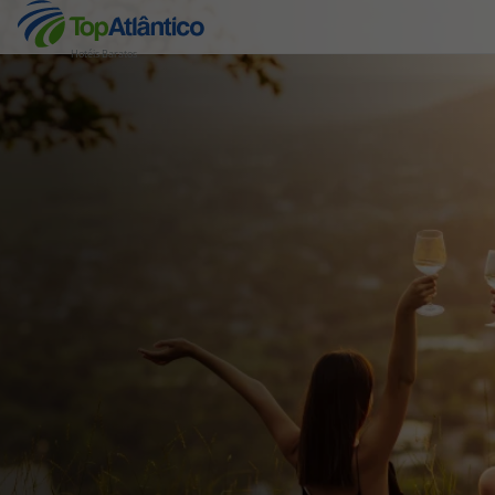
Hotéis Baratos
Destinos
Voos
Hotéis
Voos + Hotel
Pacotes de Férias
Disneyland ® Paris
Escapadinhas