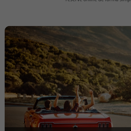
topatlantico@topatlantico.com