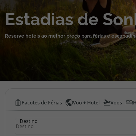
Cruzeiros
Estadias de So
Promoções
Reserve hotéis ao melhor preço para férias e escapadin
Especialistas
Cheque Viagem
Rede de Lojas
Blog TopViagens
Hotéis
Pacotes de Férias
Voo + Hotel
Voos
H
Baratos
Área de Cliente
Destino
|