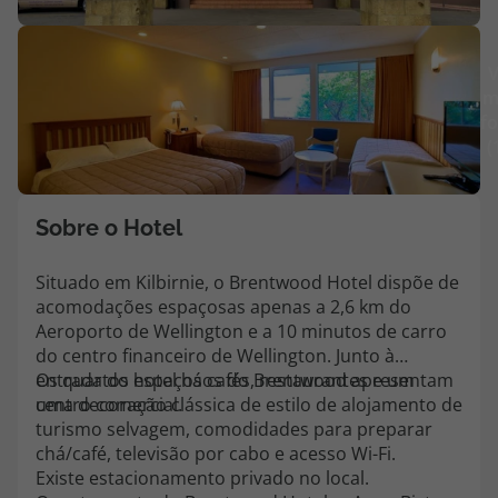
Agências
V
m
Contactos
fo
(
Apoio ao cliente em Portugal
218 925 471
Custo de uma chamada para a rede fixa nacional.
Sobre o Hotel
Apoio ao cliente no Estrangeiro
218 925 471
Situado em Kilbirnie, o Brentwood Hotel dispõe de
acomodações espaçosas apenas a 2,6 km do
Custo de uma chamada para a rede fixa nacional.
Aeroporto de Wellington e a 10 minutos de carro
A sua agência de viagens Top Atlântico tem a preocupação de estar
do centro financeiro de Wellington. Junto à
sempre mais perto de si, para maior comodidade e total facilidade
entrada do hotel há cafés, restaurantes e um
Os quartos espaçosos do Brentwood apresentam
na marcação das suas viagens, tem ainda ao seu dispor o nosso call
centro comercial.
uma decoração clássica de estilo de alojamento de
center a funcionar todos os dias úteis das 10:00 às 20:00 e Sábado
turismo selvagem, comodidades para preparar
das 10:00 às 14:00.
chá/café, televisão por cabo e acesso Wi-Fi.
Existe estacionamento privado no local.