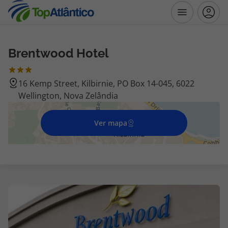
Brentwood Hotel
Destinos
16 Kemp Street, Kilbirnie, PO Box 14-045, 6022
Voos
Wellington, Nova Zelândia
Hotéis
Ver mapa
Voos + Hotel
Pacotes de Férias
Disneyland ® Paris
Escapadinhas