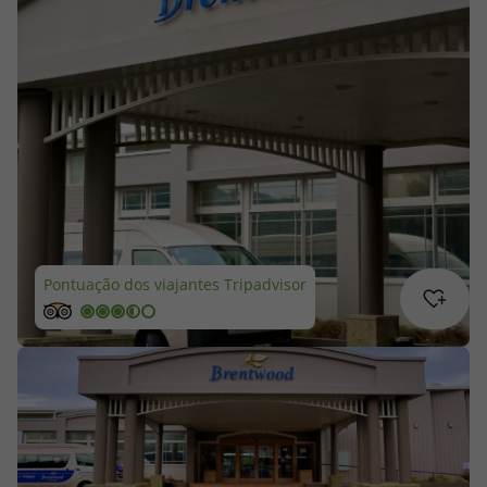
Cruzeiros
Promoções
Especialistas
Cheque Viagem
Rede de Lojas
Pontuação dos viajantes Tripadvisor
Blog TopViagens
Área de Cliente