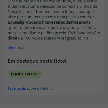
O restaurante do Brentwood Hotel, o Aqua Bistro
topatlantico@topatlantico.com
& Bar, serve uma selecção de comida e vinhos da
Nova Zelândia. Também há um lounge bar, que
abre para um terraço com uma piscina exterior
aquecida, onde os hóspedes podem relaxar.
O hotel providencia um serviço de transporte
gratuito de/para o aeroporto, disponível 24 horas
por dia, mediante pedido prévio. Os hóspedes têm
direito a 100 MB de acesso Wi-Fi gratuito. Na
recepção estão disponíveis pacotes de dados
Ver mais
ilimitados para compra.
Em destaque neste Hotel
Piscina exterior
Saber mais sobre o Hotel