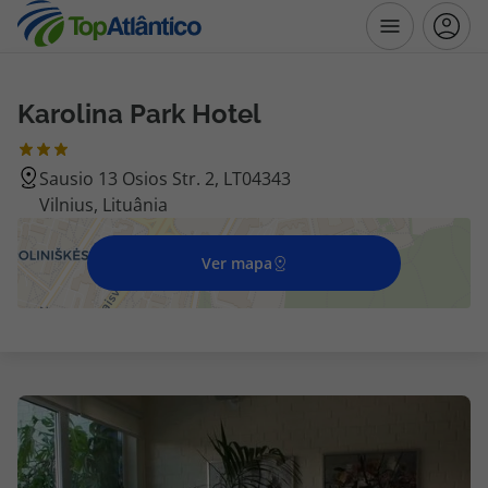
Karolina Park Hotel
Destinos
Sausio 13 Osios Str. 2, LT04343
Voos
Vilnius, Lituânia
Hotéis
Ver mapa
Voos + Hotel
Pacotes de Férias
Disneyland ® Paris
Escapadinhas