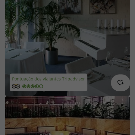
Cruzeiros
Promoções
Especialistas
Cheque Viagem
Rede de Lojas
Pontuação dos viajantes Tripadvisor
Blog TopViagens
Área de Cliente