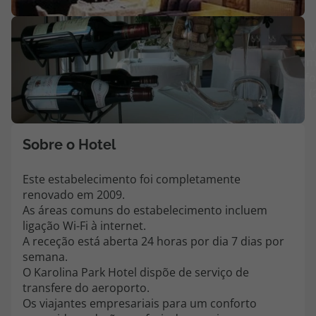
Agências
V
m
Contactos
fo
(
Apoio ao cliente em Portugal
218 925 471
Custo de uma chamada para a rede fixa nacional.
Sobre o Hotel
Apoio ao cliente no Estrangeiro
218 925 471
Este estabelecimento foi completamente
renovado em 2009.
Custo de uma chamada para a rede fixa nacional.
As áreas comuns do estabelecimento incluem
A sua agência de viagens Top Atlântico tem a preocupação de estar
ligação Wi-Fi à internet.
sempre mais perto de si, para maior comodidade e total facilidade
A receção está aberta 24 horas por dia 7 dias por
na marcação das suas viagens, tem ainda ao seu dispor o nosso call
semana.
center a funcionar todos os dias úteis das 10:00 às 20:00 e Sábado
O Karolina Park Hotel dispõe de serviço de
das 10:00 às 14:00.
transfere do aeroporto.
Os viajantes empresariais para um conforto