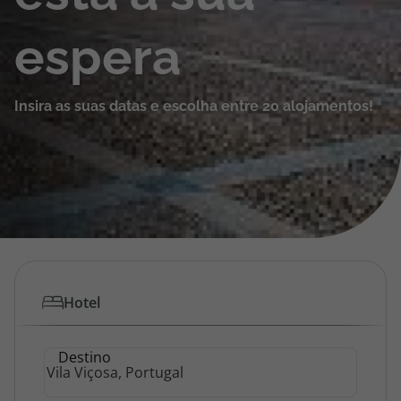
Cruzeiros
espera
Promoções
Insira as suas datas e escolha entre 20 alojamentos!
Especialistas
Cheque Viagem
Rede de Lojas
Blog TopViagens
Hotel
Área de Cliente
Destino