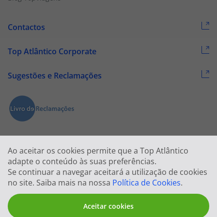
Contactos
Top Atlântico Corporate
Sugestões e Reclamações
Ao aceitar os cookies permite que a Top Atlântico
adapte o conteúdo às suas preferências.
Se continuar a navegar aceitará a utilização de cookies
2026 © Todos os direitos reservados:
Top Atlântico, Viagens e Turismo
no site. Saiba mais na nossa
Política de Cookies
.
S.A. – RNAVT 1833
Aceitar cookies