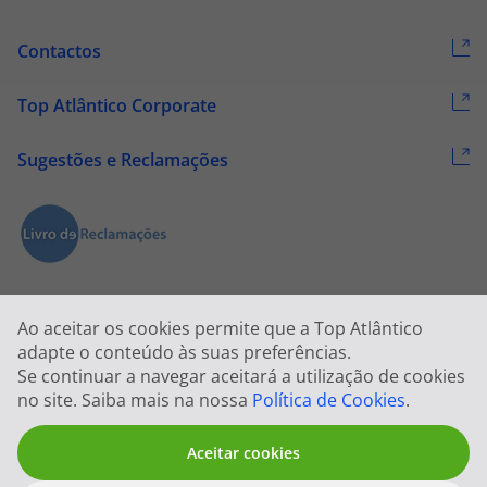
Contactos
Top Atlântico Corporate
Sugestões e Reclamações
Ao aceitar os cookies permite que a Top Atlântico
adapte o conteúdo às suas preferências.
Se continuar a navegar aceitará a utilização de cookies
2026 © Todos os direitos reservados:
Top Atlântico, Viagens e Turismo
no site. Saiba mais na nossa
Política de Cookies
.
S.A. – RNAVT 1833
Aceitar cookies