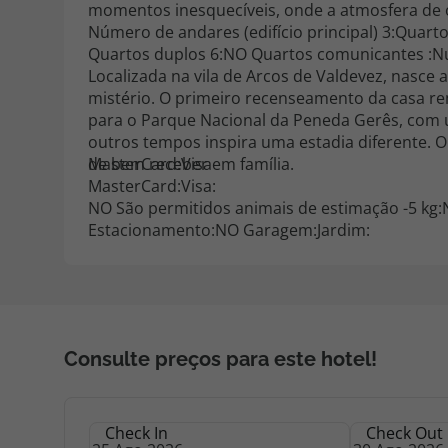
momentos inesquecíveis, onde a atmosfera de o
Número de andares (edifício principal) 3:Quarto
Quartos duplos 6:NO Quartos comunicantes :Núm
Localizada na vila de Arcos de Valdevez, nasce
mistério. O primeiro recenseamento da casa re
para o Parque Nacional da Peneda Gerês, com 
outros tempos inspira uma estadia diferente. O 
de bem receber em família.
MasterCard:Visa
MasterCard:Visa:
NO São permitidos animais de estimação -5 kg
Estacionamento:NO Garagem:Jardim:
Consulte preços para este hotel!
Check In
Check Out