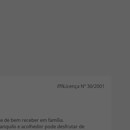
218 925 471
A sua agência de viagens Top Atlântico tem a preocupação de
estar sempre mais perto de si, para maior comodidade e total
facilidade na marcação das suas viagens, tem ainda ao seu
dispor o nosso call center a funcionar todos os dias úteis das
10:00 às 20:00 e Sábado das 10:00 às 14:00.
Licença Nº 30/2001
te de bem receber em família.
anquilo e acolhedor pode desfrutar de