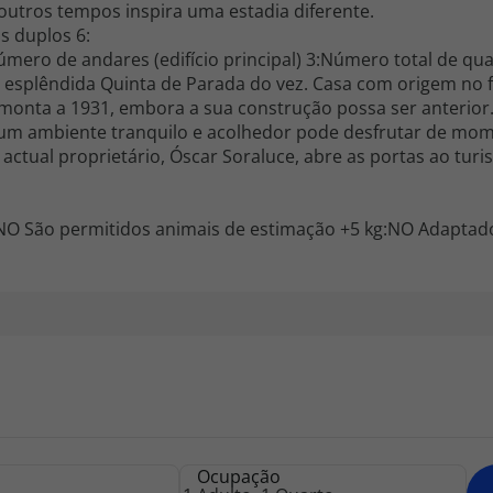
utros tempos inspira uma estadia diferente.
s duplos 6:
ero de andares (edifício principal) 3:Número total de qua
 a esplêndida Quinta de Parada do vez. Casa com origem no f
monta a 1931, embora a sua construção possa ser anterior
um ambiente tranquilo e acolhedor pode desfrutar de mome
actual proprietário, Óscar Soraluce, abre as portas ao tur
:NO São permitidos animais de estimação +5 kg:NO Adaptad
Ocupação