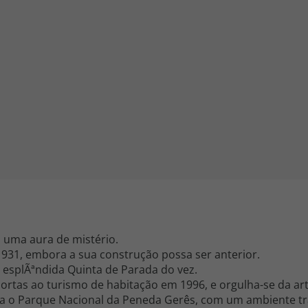
iagem
iagens
a uma aura de mistério.
931, embora a sua construção possa ser anterior.
a esplÃªndida Quinta de Parada do vez.
 portas ao turismo de habitação em 1996, e orgulha-se da ar
a o Parque Nacional da Peneda Gerês, com um ambiente tr