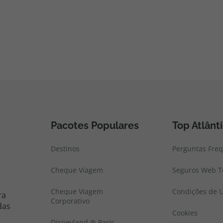
Pacotes Populares
Top Atlânt
Destinos
Perguntas Fre
Cheque Viagem
Seguros Web To
Cheque Viagem
Condições de U
ra
Corporativo
das
Cookies
Disneyland ® Paris