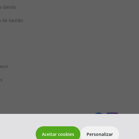
s Gerais
a de Gestão
osco
ns
 1833
topatlantico@topatlantico.com
Aceitar cookies
Personalizar