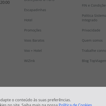
 20:00
FIN e Condiçõe
Escapadinhas
Politica Sistem
Hotel
Integrado
Promoções
Privacidade
Voos Baratos
Quem somos
Voo + Hotel
Trabalhe conn
WiZink
Blog TopViage
 © Todos os direitos reservados:
Top Atlântico, Viagens e Turismo S.A. – RNAVT
 adapte o conteúdo às suas preferências.
kies no site. Saiba mais na nossa
Política de Cookies
.