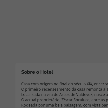
Pacotes de Férias
Cheque V
Disneyland ® Paris
Blog TopV
Sobre o Hotel
Casa com origem no final do século XIX, encerr
O primeiro recenseamento da casa remonta a 1
Localizada na vila de Arcos de Valdevez, nasce 
O actual proprietário, ??scar Soraluce, abre as
Rodeada por uma bela paisagem, com vista par