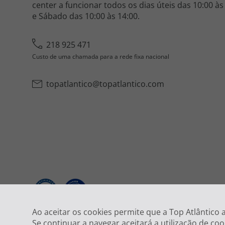
center a funcionar todos os dias úteis das 10:00 às
e Sábado das 10:00 às 14:00.
218 925 471
Custo de uma chamada para a rede fixa nacional
topatlantico@topatlantico.com
2026
Ao aceitar os cookies permite que a Top Atlântico
Se continuar a navegar aceitará a utilização de coo