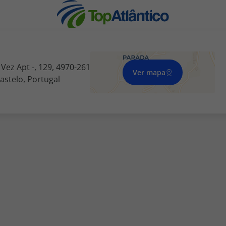
Vez Apt -, 129, 4970-261
Ver mapa
astelo, Portugal
nhas
s
tas