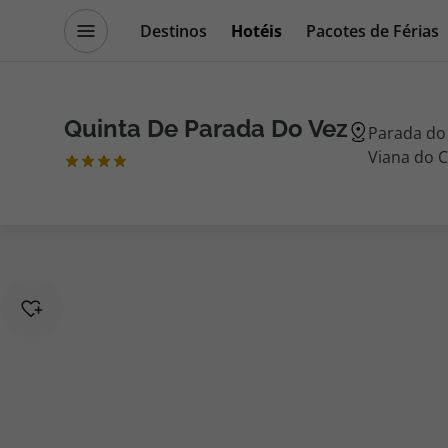
Destinos
Hotéis
Pacotes de Férias
Promoções
Blog TopViagens
Quinta De Parada Do Vez
Parada do 
Viana do C
Destinos
Escapadi
Voos
Cruzeiros
Hotéis
Promoçõe
Voos + Hotel
Especialis