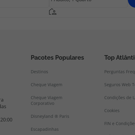
Pacotes Populares
Top Atlânt
Destinos
Perguntas Fre
Cheque Viagem
Seguros Web To
Cheque Viagem
Condições de U
ra
Corporativo
das
Cookies
Disneyland ® Paris
 20:00
FIN e Condiçõe
Escapadinhas