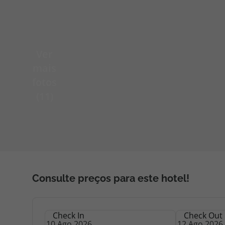
Pacotes de Férias
Cheque V
Ver
Disneyland ® Paris
Blog TopV
mais
fotos
(11)
Consulte preços para este hotel!
Check In
Check Out