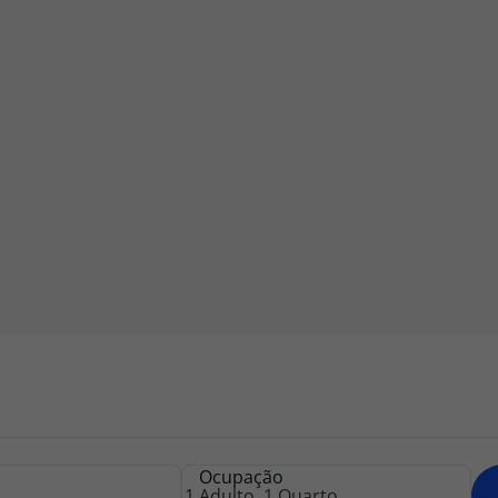
iagem
iagens
Ocupação