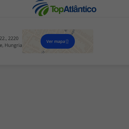
22., 2220
Ver mapa
e, Hungria
nhas
s
tas