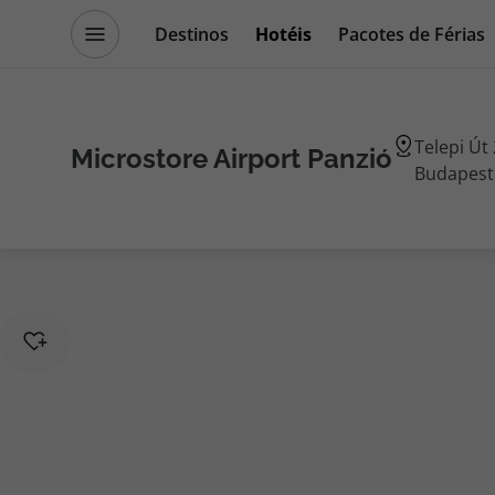
Destinos
Hotéis
Pacotes de Férias
Promoções
Blog TopViagens
Telepi Út 
Microstore Airport Panzió
Budapest
Destinos
Escapadi
Voos
Cruzeiros
Hotéis
Promoçõe
Voos + Hotel
Especialis