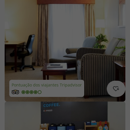
Cruzeiros
Promoções
Especialistas
Cheque Viagem
Rede de Lojas
Blog TopViagens
Pontuação dos viajantes Tripadvisor
Área de Cliente