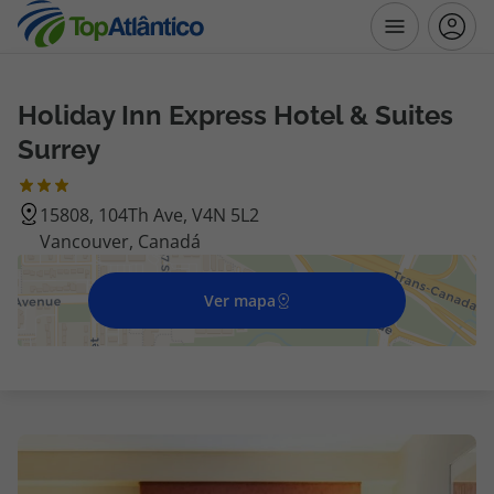
Holiday Inn Express Hotel & Suites
Destinos
Surrey
Voos
15808, 104Th Ave, V4N 5L2
Vancouver, Canadá
Hotéis
Voos + Hotel
Ver mapa
Pacotes de Férias
Disneyland ® Paris
Escapadinhas