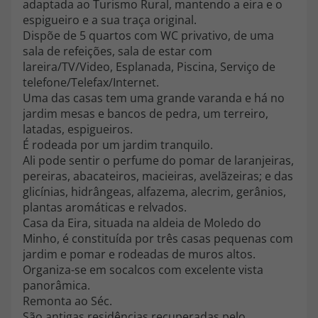
adaptada ao Turismo Rural, mantendo a eira e o
topatlantico@topatlantico.com
espigueiro e a sua traça original.
Dispõe de 5 quartos com WC privativo, de uma
sala de refeições, sala de estar com
lareira/TV/Video, Esplanada, Piscina, Serviço de
telefone/Telefax/Internet.
Uma das casas tem uma grande varanda e há no
jardim mesas e bancos de pedra, um terreiro,
latadas, espigueiros.
É rodeada por um jardim tranquilo.
Ali pode sentir o perfume do pomar de laranjeiras,
pereiras, abacateiros, macieiras, avelãzeiras; e das
glicínias, hidrângeas, alfazema, alecrim, gerânios,
plantas aromáticas e relvados.
Casa da Eira, situada na aldeia de Moledo do
Minho, é constituída por três casas pequenas com
jardim e pomar e rodeadas de muros altos.
Organiza-se em socalcos com excelente vista
panorâmica.
Remonta ao Séc.
São antigas residências recuperadas pelo