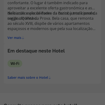
confortante. O lugar é também indicado para
aproveitar a excelente oferta gastronómica e as
deliciosas especialidades da cozinha tradicional da
Na bucólica vila de Ponte da Barca, junto à ponte,
região do Minho.
surge a Quinta da Prova. Bela casa, que remonta
ao século XVIII, dispõe de vários apartamentos
espaçosos e modernos que pela sua localização
constituem uma boa escolha para quem gosta de
Ver mais
pescar, nadar ou simplesmente passear nas
margens do rio Lima.
Em destaque neste Hotel
Wi-Fi
Saber mais sobre o Hotel