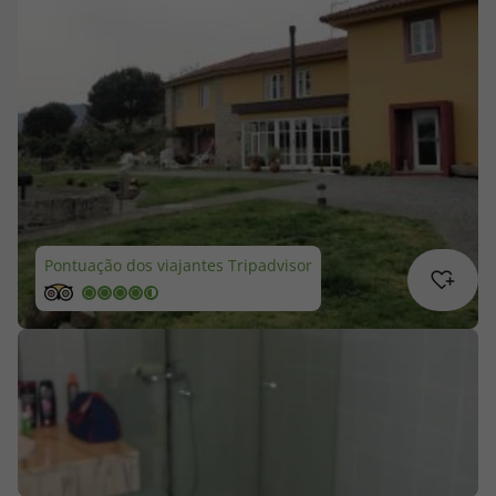
Cruzeiros
Promoções
Especialistas
Cheque Viagem
Pontuação dos viajantes Tripadvisor
Rede de Lojas
Blog TopViagens
Área de Cliente