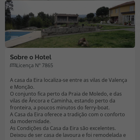
Agências
V
m
fo
Contactos
(
Apoio ao cliente em Portugal
218 925 471
Sobre o Hotel
Custo de uma chamada para a rede fixa nacional.
Licença Nº 7865
Apoio ao cliente no Estrangeiro
218 925 471
A casa da Eira localiza-se entre as vilas de Valença
e Monção.
Custo de uma chamada para a rede fixa nacional.
O conjunto fica perto da Praia de Moledo, e das
A sua agência de viagens Top Atlântico tem a preocupação de estar
vilas de Âncora e Caminha, estando perto da
sempre mais perto de si, para maior comodidade e total facilidade
fronteira, a poucos minutos do ferry-boat.
na marcação das suas viagens, tem ainda ao seu dispor o nosso call
A Casa da Eira oferece a tradição com o conforto
center a funcionar todos os dias úteis das 10:00 às 20:00 e Sábado
da modernidade.
das 10:00 às 14:00.
As Condições da Casa da Eira são excelentes.
Deixou de ser casa de lavoura e foi remodelada e