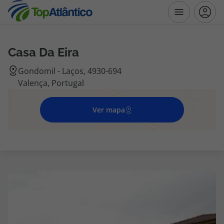
Casa Da Eira
Destinos
Gondomil - Laços, 4930-694
Valença, Portugal
Voos
Ver mapa
Hotéis
Voos + Hotel
Pacotes de Férias
Disneyland ® Paris
Escapadinhas