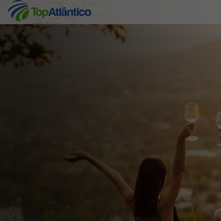
Hotéis Baratos
Destinos
Voos
Hotéis
Voos + Hotel
Pacotes de Férias
Disneyland ® Paris
Escapadinhas