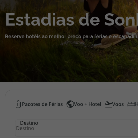
Cruzeiros
Estadias de So
Promoções
Reserve hotéis ao melhor preço para férias e escapadin
Especialistas
Cheque Viagem
Rede de Lojas
Blog TopViagens
Hotéis
Pacotes de Férias
Voo + Hotel
Voos
H
Baratos
Área de Cliente
Destino
|