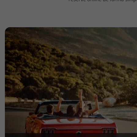
topatlantico@topatlantico.com