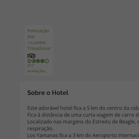
Pacotes de Férias
Cheque V
Pontuação
Ver
dos
Disneyland ® Paris
Blog TopV
mais
viajantes
Tripadvisor
fotos
(62)
317
avaliações
Sobre o Hotel
Este adorável hotel fica a 5 km do centro da ci
Fica à distância de uma curta viagem de carro d
Localizado nas margens do Estreito de Beagle, 
respiração.
Los Yamanas fica a 3 km do Aeroporto Internac