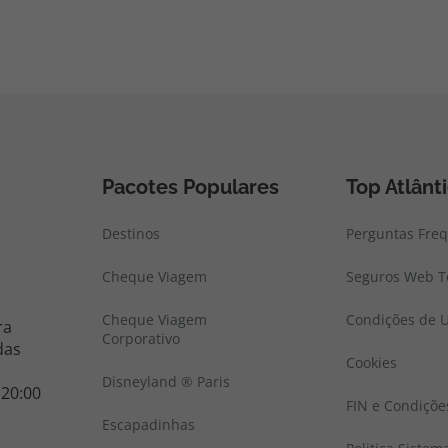
Pacotes Populares
Top Atlânt
Destinos
Perguntas Fre
Cheque Viagem
Seguros Web To
Cheque Viagem
Condições de U
ra
Corporativo
das
Cookies
Disneyland ® Paris
 20:00
FIN e Condiçõe
Escapadinhas