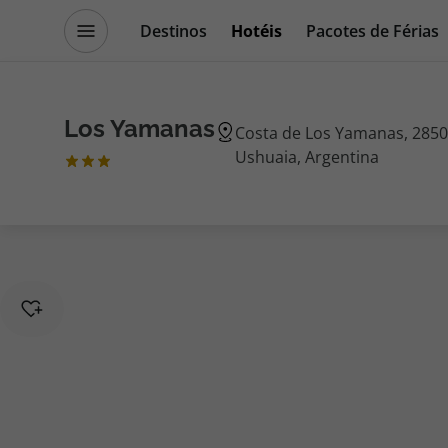
Destinos
Hotéis
Pacotes de Férias
Promoções
Blog TopViagens
Los Yamanas
Costa de Los Yamanas, 2850
Ushuaia, Argentina
Destinos
Escapadi
Voos
Cruzeiros
Hotéis
Promoçõe
Voos + Hotel
Especialis