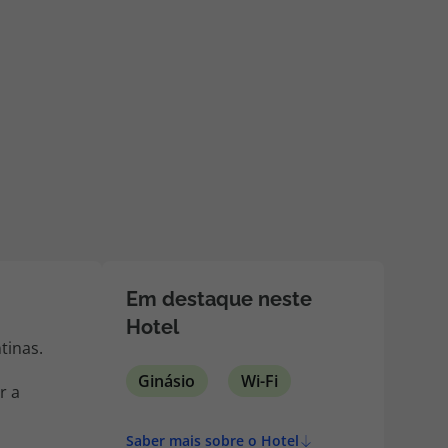
218 925 471
A sua agência de viagens Top Atlântico tem a preocupação de
estar sempre mais perto de si, para maior comodidade e total
facilidade na marcação das suas viagens, tem ainda ao seu
dispor o nosso call center a funcionar todos os dias úteis das
10:00 às 20:00 e Sábado das 10:00 às 14:00.
Em destaque neste
Hotel
tinas.
Ginásio
Wi-Fi
r a
Saber mais sobre o Hotel