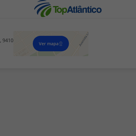
, 9410
Ver mapa
nhas
s
tas