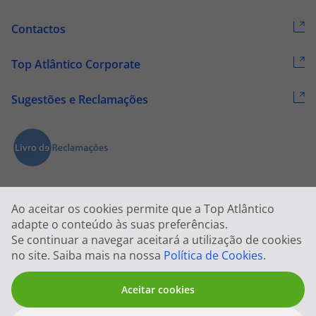
Contactos
Top Atlântico Corporate
Sugestões e Reclamações
Ao aceitar os cookies permite que a Top Atlântico
adapte o conteúdo às suas preferências.
Se continuar a navegar aceitará a utilização de cookies
2026 © Todos os direitos reservados:
Top Atlântico, Viagens e Turismo
no site. Saiba mais na nossa
Política de Cookies
.
S.A. – RNAVT 1833
Aceitar cookies