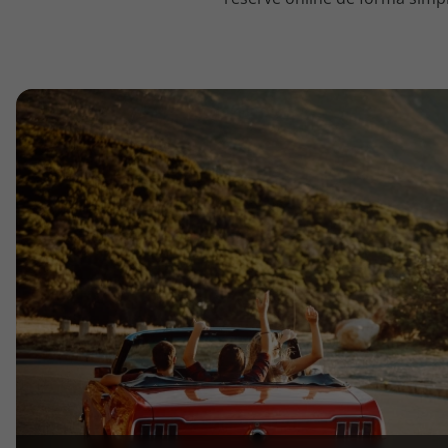
topatlantico@topatlantico.com