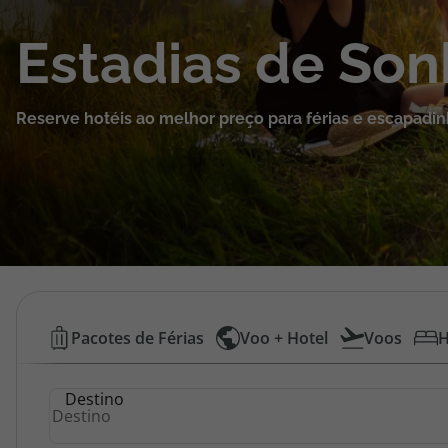
Cruzeiros
Estadias de So
Promoções
Reserve hotéis ao melhor preço para férias e escapadin
Especialistas
Cheque Viagem
Rede de Lojas
Blog TopViagens
Hotéis
Pacotes de Férias
Voo + Hotel
Voos
H
Baratos
Área de Cliente
Destino
|