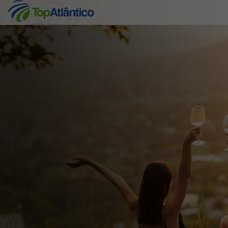
Hotéis Baratos
Destinos
Voos
Hotéis
Voos + Hotel
Pacotes de Férias
Disneyland ® Paris
Escapadinhas