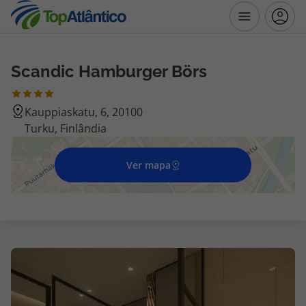
Scandic Hamburger Börs
Destinos
Kauppiaskatu, 6, 20100
Voos
Turku, Finlândia
Hotéis
Ver mapa
Voos + Hotel
Pacotes de Férias
Disneyland ® Paris
Escapadinhas