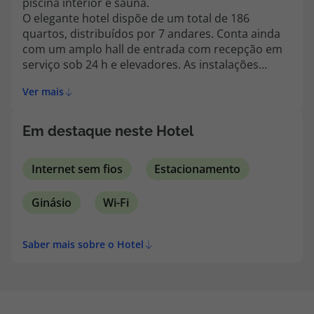
piscina interior e sauna.
topatlantico@topatlantico.com
O elegante hotel dispõe de um total de 186
quartos, distribuídos por 7 andares. Conta ainda
com um amplo hall de entrada com recepção em
serviço sob 24 h e elevadores. As instalações
incluem adicionalmente 3 agradáveis bares e 7
Ver mais
restaurantes com variadas iguarias que o
convidarão a deixar-se ficar. O hotel é ideal para
hóspedes em negócios, visto incluir 8 salas de
Em destaque neste Hotel
conferências.
Internet sem fios
Estacionamento
Ginásio
Wi-Fi
Saber mais sobre o Hotel