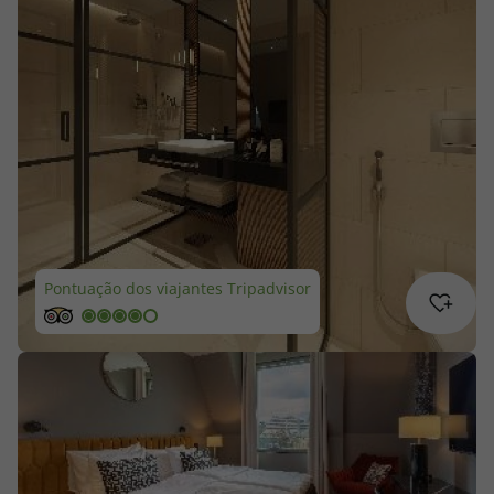
Cruzeiros
Promoções
Especialistas
Cheque Viagem
Rede de Lojas
Pontuação dos viajantes Tripadvisor
Blog TopViagens
Área de Cliente