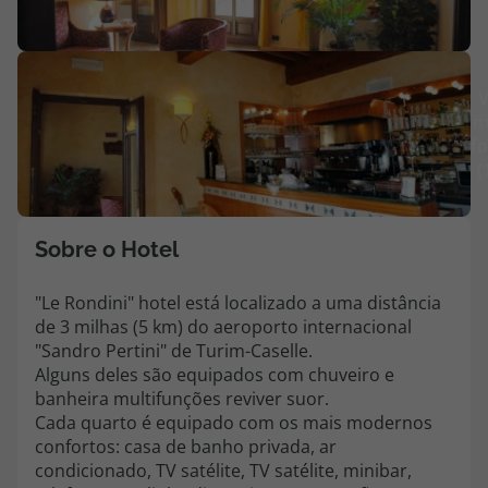
Agências
V
Contactos
m
fo
Apoio ao cliente em Portugal
(
218 925 471
Custo de uma chamada para a rede fixa nacional.
Apoio ao cliente no Estrangeiro
Sobre o Hotel
218 925 471
"Le Rondini" hotel está localizado a uma distância
Custo de uma chamada para a rede fixa nacional.
de 3 milhas (5 km) do aeroporto internacional
A sua agência de viagens Top Atlântico tem a preocupação de estar
"Sandro Pertini" de Turim-Caselle.
sempre mais perto de si, para maior comodidade e total facilidade
Alguns deles são equipados com chuveiro e
na marcação das suas viagens, tem ainda ao seu dispor o nosso call
banheira multifunções reviver suor.
center a funcionar todos os dias úteis das 10:00 às 20:00 e Sábado
Cada quarto é equipado com os mais modernos
das 10:00 às 14:00.
confortos: casa de banho privada, ar
condicionado, TV satélite, TV satélite, minibar,