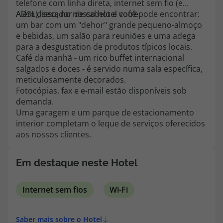
telefone com linha direta, internet sem fio (e
topatlantico@topatlantico.com
ADSL), secador de cabelo e cofre.
Além disso, no nosso hotel você pode encontrar:
um bar com um "dehor" grande pequeno-almoço
e bebidas, um salão para reuniões e uma adega
para a desgustation de produtos típicos locais.
Café da manhã - um rico buffet internacional
salgados e doces - é servido numa sala específica,
meticulosamente decorados.
Fotocópias, fax e e-mail estão disponíveis sob
demanda.
Uma garagem e um parque de estacionamento
interior completam o leque de serviços oferecidos
aos nossos clientes.
Em destaque neste Hotel
Internet sem fios
Wi-Fi
Saber mais sobre o Hotel