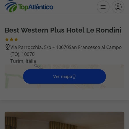
Best Western Plus Hotel Le Rondini
Destinos
Via Parrocchia, 5/b – 10070San Francesco al Campo
Voos
(TO), 10070
Turim, Itália
Hotéis
Ver mapa
Voos + Hotel
Pacotes de Férias
Disneyland ® Paris
Escapadinhas