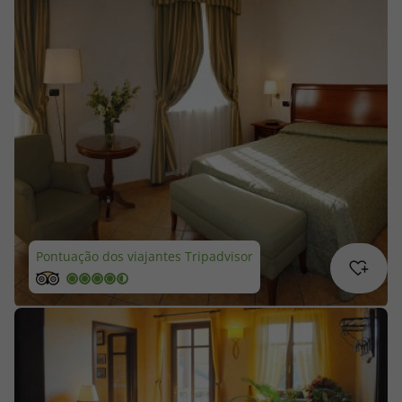
Cruzeiros
Promoções
Especialistas
Cheque Viagem
Rede de Lojas
Pontuação dos viajantes Tripadvisor
Blog TopViagens
Área de Cliente