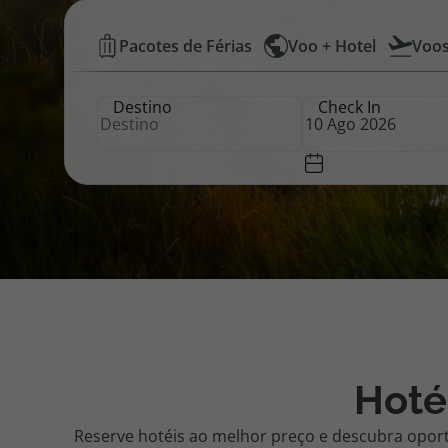
Hotéis
Pacotes de Férias
Voo + Hotel
Voo
Pacotes de Férias
Cheque V
Baratos
Destino
Check In
|
Disneyland ® Paris
Blog TopV
Top
Atlântico
Hoté
Reserve hotéis ao melhor preço e descubra opor