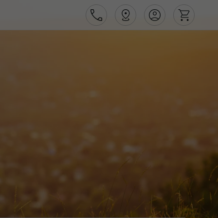
Área de Cliente
Agências
Contactos
Apoio ao cliente em Portugal
218 925 471
Apoio ao cliente no Estrangeiro