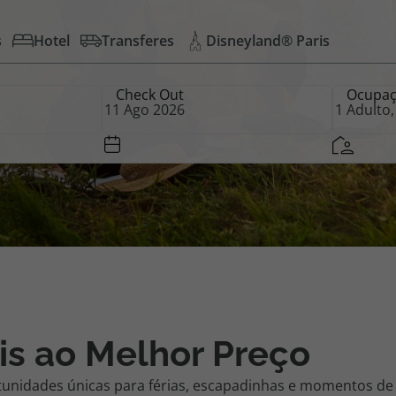
s
Hotel
Transferes
Disneyland® Paris
iagem
Check Out
Ocupa
iagens
is ao Melhor Preço
tunidades únicas para férias, escapadinhas e momentos de