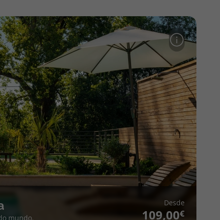
Desde
a
109,00
 do mundo.