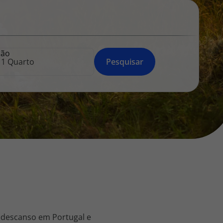
218 925 471
A sua agência de viagens Top Atlântico tem a preocupação de
estar sempre mais perto de si, para maior comodidade e total
facilidade na marcação das suas viagens, tem ainda ao seu
ção
dispor o nosso call center a funcionar todos os dias úteis das
Pesquisar
10:00 às 20:00 e Sábado das 10:00 às 14:00.
 descanso em Portugal e