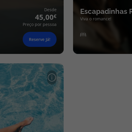
Desde
Escapadinhas 
45,00
Viva o romance!
Preço por pessoa
Reserve Já!