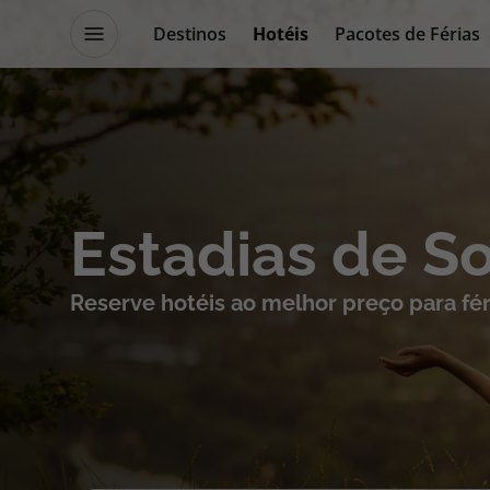
Destinos
Hotéis
Pacotes de Férias
Promoções
Blog TopViagens
Destinos
Escapadi
Estadias de S
Voos
Cruzeiros
Reserve hotéis ao melhor preço para fér
Hotéis
Promoçõe
Voos + Hotel
Especialis