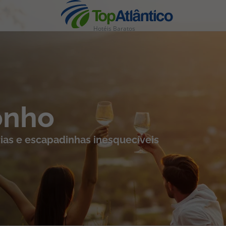
Hotéis Baratos
nhas
onho
ias e escapadinhas inesquecíveis
s
tas