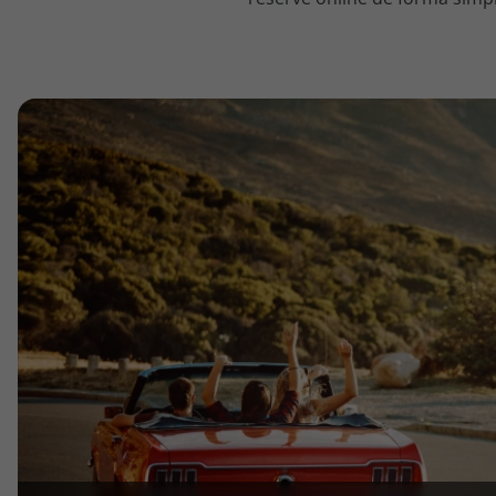
topatlantico@topatlantico.com