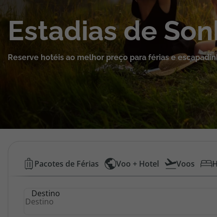
Cruzeiros
Estadias de So
Promoções
Reserve hotéis ao melhor preço para férias e escapadin
Especialistas
Cheque Viagem
Rede de Lojas
Blog TopViagens
Hotéis
Pacotes de Férias
Voo + Hotel
Voos
H
Baratos
Área de Cliente
Destino
|