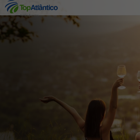
Hotéis Baratos
Destinos
Voos
Hotéis
Voos + Hotel
Pacotes de Férias
Disneyland ® Paris
Escapadinhas