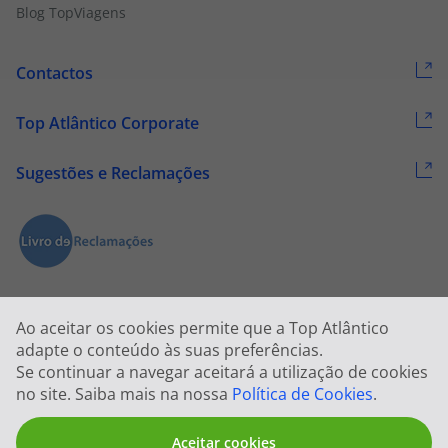
Blog TopViagens
Contactos
Top Atlântico Corporate
Sugestões e Reclamações
Ao aceitar os cookies permite que a Top Atlântico
adapte o conteúdo às suas preferências.
Se continuar a navegar aceitará a utilização de cookies
2026 © Todos os direitos reservados:
Top Atlântico, Viagens e Turismo
no site. Saiba mais na nossa
Política de Cookies
.
S.A. – RNAVT 1833
Aceitar cookies