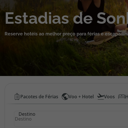
Cruzeiros
Estadias de So
Promoções
Reserve hotéis ao melhor preço para férias e escapadin
Especialistas
Cheque Viagem
Rede de Lojas
Blog TopViagens
Hotéis
Pacotes de Férias
Voo + Hotel
Voos
H
Baratos
Área de Cliente
Destino
|