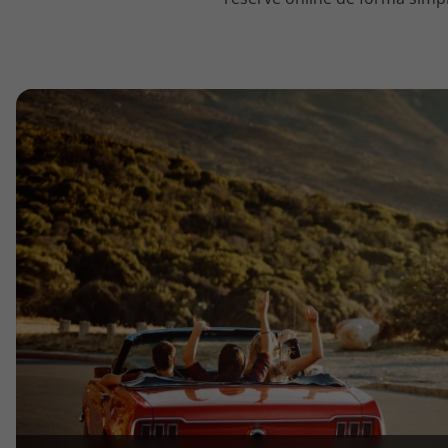
topatlantico@topatlantico.com