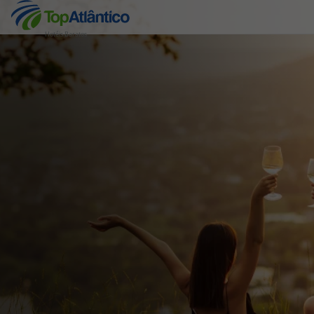
Hotéis Baratos
Destinos
Voos
Hotéis
Voos + Hotel
Pacotes de Férias
Disneyland ® Paris
Escapadinhas