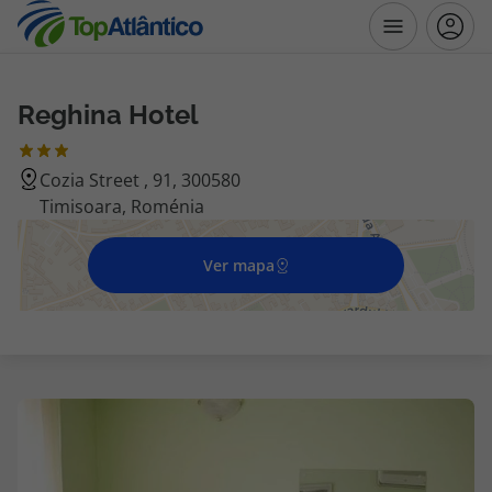
Reghina Hotel
Destinos
Cozia Street , 91, 300580
Voos
Timisoara, Roménia
Hotéis
Ver mapa
Voos + Hotel
Pacotes de Férias
Disneyland ® Paris
Escapadinhas