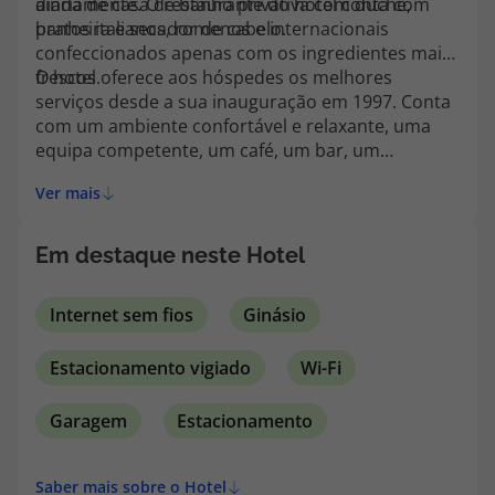
ainda de casa de banho privativa com duche,
diariamente. O restaurante do hotel conta com
topatlantico@topatlantico.com
banheira e secador de cabelo.
pratos italianos, romenos e internacionais
confeccionados apenas com os ingredientes mais
frescos.
O hotel oferece aos hóspedes os melhores
serviços desde a sua inauguração em 1997. Conta
com um ambiente confortável e relaxante, uma
equipa competente, um café, um bar, um
restaurante e uma sala de conferências com
Ver mais
instalações para conferências. O hotel dispõe de
30 quartos individuais, duplos e twin,
especialmente concebidos para proporcionar
Em destaque neste Hotel
conforto aos hóspedes. As facilidades deste
estabelecimento climatizado incluem um hall de
Internet sem fios
Ginásio
entrada com recepção e serviço de check-out sob
24 h, cofre, guichet para câmbio monetário,
Estacionamento vigiado
Wi-Fi
bengaleiro, acesso à Internet sem fios, serviços de
quarto e de lavandaria e parque de
estacionamento.
Garagem
Estacionamento
Saber mais sobre o Hotel