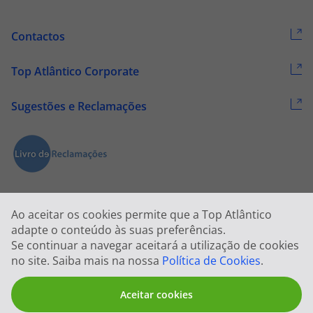
Contactos
Top Atlântico Corporate
Sugestões e Reclamações
Ao aceitar os cookies permite que a Top Atlântico
adapte o conteúdo às suas preferências.
Se continuar a navegar aceitará a utilização de cookies
2026 © Todos os direitos reservados:
Top Atlântico, Viagens e Turismo
no site. Saiba mais na nossa
Política de Cookies
.
S.A. – RNAVT 1833
Aceitar cookies