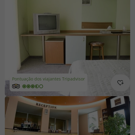
Cruzeiros
Promoções
Especialistas
Cheque Viagem
Rede de Lojas
Pontuação dos viajantes Tripadvisor
Blog TopViagens
Área de Cliente