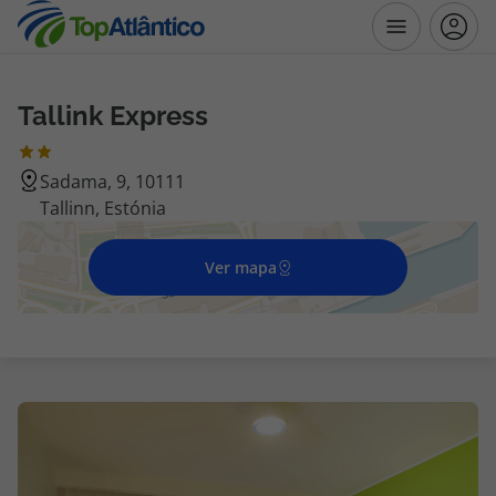
Tallink Express
Destinos
Sadama, 9, 10111
Voos
Tallinn, Estónia
Hotéis
Ver mapa
Voos + Hotel
Pacotes de Férias
Disneyland ® Paris
Escapadinhas