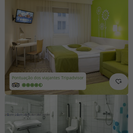
Cruzeiros
Promoções
Especialistas
Cheque Viagem
Rede de Lojas
Pontuação dos viajantes Tripadvisor
Blog TopViagens
Área de Cliente