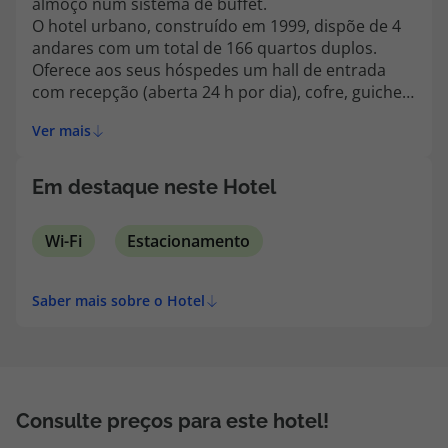
almoço num sistema de buffet.
topatlantico@topatlantico.com
O hotel urbano, construído em 1999, dispõe de 4
andares com um total de 166 quartos duplos.
Oferece aos seus hóspedes um hall de entrada
com recepção (aberta 24 h por dia), cofre, guichet
para câmbio monetário e elevador. Possui
Ver mais
também um café, um bar, um restaurante, uma
sala de conferências e acesso à Internet. Os
hóspedes terão ainda um parque de
Em destaque neste Hotel
estacionamento.
Wi-Fi
Estacionamento
Saber mais sobre o Hotel
Consulte preços para este hotel!