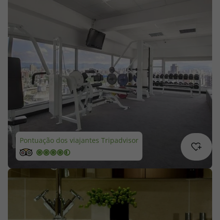
Cruzeiros
Promoções
Especialistas
Cheque Viagem
Rede de Lojas
Pontuação dos viajantes Tripadvisor
Blog TopViagens
Área de Cliente