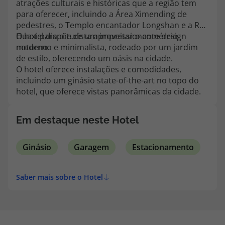
atrações culturais e históricas que a região tem
topatlantico@topatlantico.com
para oferecer, incluindo a Área Ximending de
pedestres, o Templo encantador Longshan e a Rua
Huaxi para o turista aproveitar o comércio
O hotel dispõe de um impressionante design
noturno.
moderno e minimalista, rodeado por um jardim
de estilo, oferecendo um oásis na cidade.
O hotel oferece instalações e comodidades,
incluindo um ginásio state-of-the-art no topo do
hotel, que oferece vistas panorâmicas da cidade.
Em destaque neste Hotel
Ginásio
Garagem
Estacionamento
Saber mais sobre o Hotel