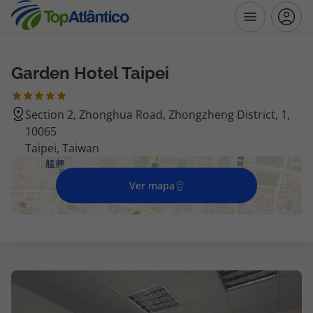
Garden Hotel Taipei
Destinos
Section 2, Zhonghua Road, Zhongzheng District, 1,
Voos
10065
Taipei, Taiwan
Hotéis
Ver mapa
Voos + Hotel
Pacotes de Férias
Disneyland ® Paris
Escapadinhas