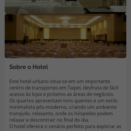
Agências
V
Contactos
m
fo
Apoio ao cliente em Portugal
(
218 925 471
Custo de uma chamada para a rede fixa nacional.
Apoio ao cliente no Estrangeiro
Sobre o Hotel
218 925 471
Este hotel urbano situa-se em um importante
Custo de uma chamada para a rede fixa nacional.
centro de transportes em Taipei, desfruta de fácil
A sua agência de viagens Top Atlântico tem a preocupação de estar
acesso às lojas e próximo as áreas de negócios.
sempre mais perto de si, para maior comodidade e total facilidade
Os quartos apresentam tons quentes e um estilo
na marcação das suas viagens, tem ainda ao seu dispor o nosso call
minimalista pós-moderno, criando um ambiente
center a funcionar todos os dias úteis das 10:00 às 20:00 e Sábado
tranquilo, relaxante, onde os hóspedes podem
das 10:00 às 14:00.
relaxar e descontrair no final do dia.
O hotel oferece o cenário perfeito para explorar as