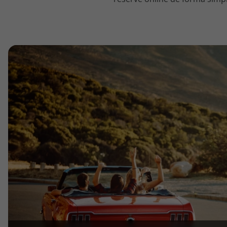
topatlantico@topatlantico.com