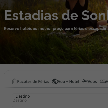
Cruzeiros
Estadias de So
Promoções
Reserve hotéis ao melhor preço para férias e escapadin
Especialistas
Cheque Viagem
Rede de Lojas
Blog TopViagens
Hotéis
Pacotes de Férias
Voo + Hotel
Voos
H
Baratos
Área de Cliente
Destino
|