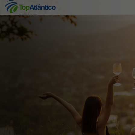
Hotéis Baratos
Destinos
Voos
Hotéis
Voos + Hotel
Pacotes de Férias
Disneyland ® Paris
Escapadinhas